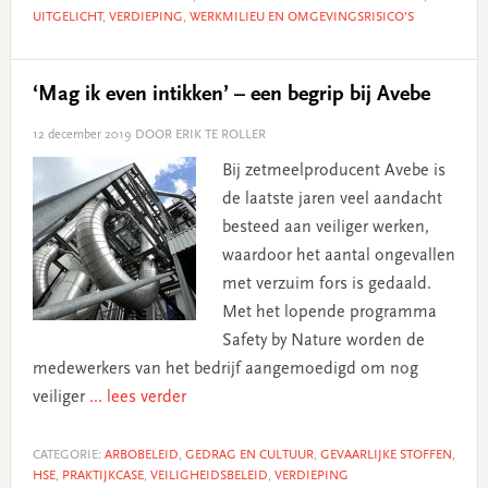
UITGELICHT
,
VERDIEPING
,
WERKMILIEU EN OMGEVINGSRISICO’S
‘Mag ik even intikken’ – een begrip bij Avebe
12 december 2019
DOOR ERIK TE ROLLER
Bij zetmeelproducent Avebe is
de laatste jaren veel aandacht
besteed aan veiliger werken,
waardoor het aantal ongevallen
met verzuim fors is gedaald.
Met het lopende programma
Safety by Nature worden de
medewerkers van het bedrijf aangemoedigd om nog
veiliger
... lees verder
CATEGORIE:
ARBOBELEID
,
GEDRAG EN CULTUUR
,
GEVAARLIJKE STOFFEN
,
HSE
,
PRAKTIJKCASE
,
VEILIGHEIDSBELEID
,
VERDIEPING