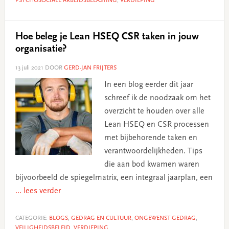
PSYCHOSOCIALE ARBEIDSBELASTING
,
VERDIEPING
Hoe beleg je Lean HSEQ CSR taken in jouw
organisatie?
13 juli 2021
DOOR
GERD-JAN FRIJTERS
In een blog eerder dit jaar
schreef ik de noodzaak om het
overzicht te houden over alle
Lean HSEQ en CSR processen
met bijbehorende taken en
verantwoordelijkheden. Tips
die aan bod kwamen waren
bijvoorbeeld de spiegelmatrix, een integraal jaarplan, een
... lees verder
CATEGORIE:
BLOGS
,
GEDRAG EN CULTUUR
,
ONGEWENST GEDRAG
,
VEILIGHEIDSBELEID
,
VERDIEPING