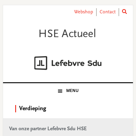
Skip
Skip
Skip
Skip
to
to
to
to
Webshop
Contact
primary
main
primary
footer
navigation
content
sidebar
MENU
Verdieping
Van onze partner Lefebvre Sdu HSE