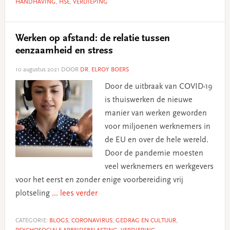
HANDHAVING
,
HSE
,
VERDIEPING
Werken op afstand: de relatie tussen
eenzaamheid en stress
10 augustus 2021
DOOR
DR. ELROY BOERS
Door de uitbraak van COVID-19
is thuiswerken de nieuwe
manier van werken geworden
voor miljoenen werknemers in
de EU en over de hele wereld.
Door de pandemie moesten
veel werknemers en werkgevers
voor het eerst en zonder enige voorbereiding vrij
plotseling
... lees verder
CATEGORIE:
BLOGS
,
CORONAVIRUS
,
GEDRAG EN CULTUUR
,