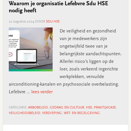
Waarom je organisatie Lefebvre Sdu HSE
nodig heeft
22 augustus 2024
DOOR
SDU HSE
De veiligheid en gezondheid
van je medewerkers zijn
ongetwijfeld twee van je
belangrijkste aandachtspunten.
Allerlei risico’s liggen op de
loer, zoals verkeerd ingerichte
werkplekken, vervuilde
airconditioning-kanalen en psychosociale overbelasting.
Lefebvre
... lees verder
CATEGORIE:
ARBOBELEID
,
GEDRAG EN CULTUUR
,
HSE
,
PRAKTIJKCASE
,
VEILIGHEIDSBELEID
,
VERDIEPING
,
WET- EN REGELGEVING