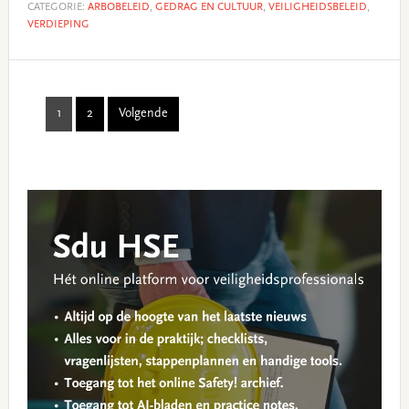
CATEGORIE:
ARBOBELEID
,
GEDRAG EN CULTUUR
,
VEILIGHEIDSBELEID
,
VERDIEPING
1
2
Volgende
Page
Page
Primary
Sidebar