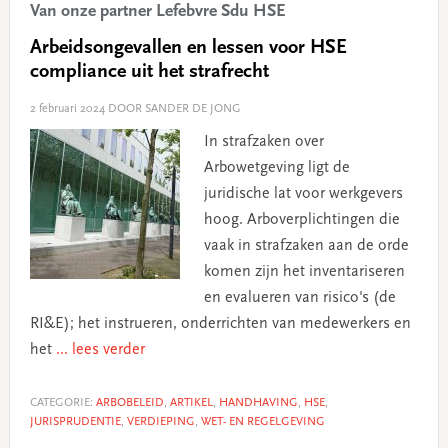
Van onze partner Lefebvre Sdu HSE
Arbeidsongevallen en lessen voor HSE
compliance uit het strafrecht
2 februari 2024
DOOR SANDER DE JONG
In strafzaken over
Arbowetgeving ligt de
juridische lat voor werkgevers
hoog. Arboverplichtingen die
vaak in strafzaken aan de orde
komen zijn het inventariseren
en evalueren van risico's (de
RI&E); het instrueren, onderrichten van medewerkers en
het
... lees verder
CATEGORIE:
ARBOBELEID
,
ARTIKEL
,
HANDHAVING
,
HSE
,
JURISPRUDENTIE
,
VERDIEPING
,
WET- EN REGELGEVING