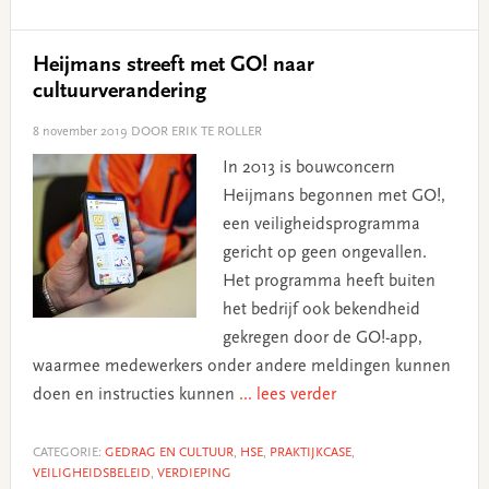
Heijmans streeft met GO! naar
cultuurverandering
8 november 2019
DOOR ERIK TE ROLLER
In 2013 is bouwconcern
Heijmans begonnen met GO!,
een veiligheidsprogramma
gericht op geen ongevallen.
Het programma heeft buiten
het bedrijf ook bekendheid
gekregen door de GO!-app,
waarmee medewerkers onder andere meldingen kunnen
doen en instructies kunnen
... lees verder
CATEGORIE:
GEDRAG EN CULTUUR
,
HSE
,
PRAKTIJKCASE
,
VEILIGHEIDSBELEID
,
VERDIEPING