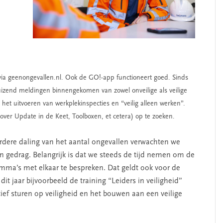
n via geenongevallen.nl. Ook de GO!-app functioneert goed. Sinds
duizend meldingen binnengekomen van zowel onveilige als veilige
s het uitvoeren van werkplekinspecties en “veilig alleen werken”.
over Update in de Keet, Toolboxen, et cetera) op te zoeken.
verdere daling van het aantal ongevallen verwachten we
n gedrag. Belangrijk is dat we steeds de tijd nemen om de
emma’s met elkaar te bespreken. Dat geldt ook voor de
t jaar bijvoorbeeld de training “Leiders in veiligheid”
ef sturen op veiligheid en het bouwen aan een veilige