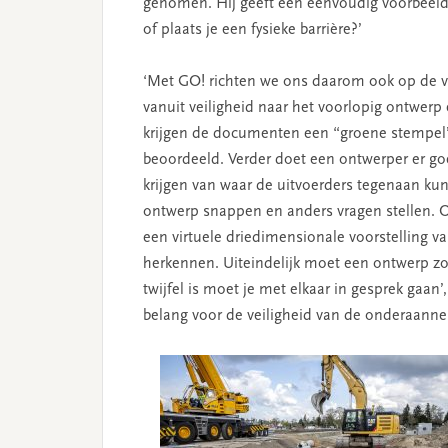
genomen. Hij geeft een eenvoudig voorbeeld: ‘
of plaats je een fysieke barrière?’
‘Met GO! richten we ons daarom ook op de vo
vanuit veiligheid naar het voorlopig ontwerp 
krijgen de documenten een “groene stempel” 
beoordeeld. Verder doet een ontwerper er g
krijgen van waar de uitvoerders tegenaan ku
ontwerp snappen en anders vragen stellen. O
een virtuele driedimensionale voorstelling 
herkennen. Uiteindelijk moet een ontwerp zo z
twijfel is moet je met elkaar in gesprek gaan’
belang voor de veiligheid van de onderaann