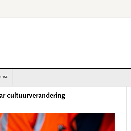
U HSE
P
ar cultuurverandering
S