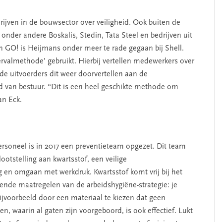
ijven in de bouwsector over veiligheid. Ook buiten de
 onder andere Boskalis, Stedin, Tata Steel en bedrijven uit
an GO! is Heijmans onder meer te rade gegaan bij Shell.
rvalmethode’ gebruikt. Hierbij vertellen medewerkers over
de uitvoerders dit weer doorvertellen aan de
d van bestuur. “Dit is een heel geschikte methode om
an Eck.
ersoneel is in 2017 een preventieteam opgezet. Dit team
lootstelling aan kwartsstof, een veilige
g en omgaan met werkdruk. Kwartsstof komt vrij bij het
ende maatregelen van de arbeidshygiëne-strategie: je
ijvoorbeeld door een materiaal te kiezen dat geen
, waarin al gaten zijn voorgeboord, is ook effectief. Lukt