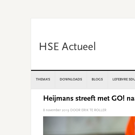
Skip
Skip
Skip
Skip
to
to
to
to
primary
main
primary
footer
navigation
content
sidebar
THEMA’S
DOWNLOADS
BLOGS
LEFEBVRE SD
Heijmans streeft met GO! na
8 november 2019
DOOR ERIK TE ROLLER