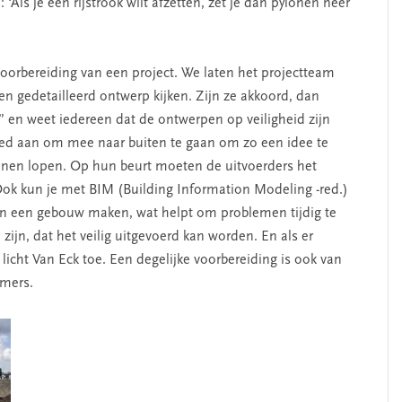
Als je een rijstrook wilt afzetten, zet je dan pylonen neer
orbereiding van een project. We laten het projectteam
en gedetailleerd ontwerp kijken. Zijn ze akkoord, dan
en weet iedereen dat de ontwerpen op veiligheid zijn
oed aan om mee naar buiten te gaan om zo een idee te
nnen lopen. Op hun beurt moeten de uitvoerders het
ok kun je met BIM (Building Information Modeling -red.)
van een gebouw maken, wat helpt om problemen tijdig te
ijn, dat het veilig uitgevoerd kan worden. En als er
, licht Van Eck toe. Een degelijke voorbereiding is ook van
emers.