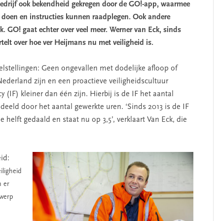
bedrijf ook bekendheid gekregen door de GO!-app, waarmee
doen en instructies kunnen raadplegen. Ook andere
. GO! gaat echter over veel meer. Werner van Eck, sinds
lt over hoe ver Heijmans nu met veiligheid is.
lstellingen: Geen ongevallen met dodelijke afloop of
 Nederland zijn en een proactieve veiligheidscultuur
 (IF) kleiner dan één zijn. Hierbij is de IF het aantal
eeld door het aantal gewerkte uren. ‘Sinds 2013 is de IF
helft gedaald en staat nu op 3,5’, verklaart Van Eck, die
id:
iligheid
 er
rwerp
’