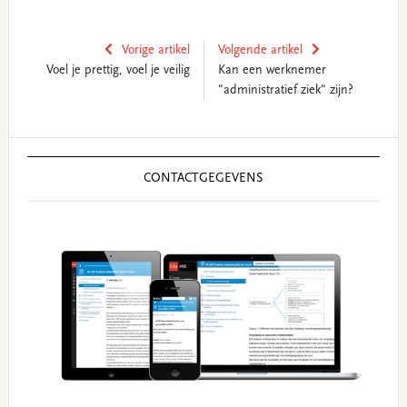
Vorige artikel
Volgende artikel
Voel je prettig, voel je veilig
Kan een werknemer
"administratief ziek" zijn?
Reader
Primary
Interactions
Sidebar
CONTACTGEGEVENS