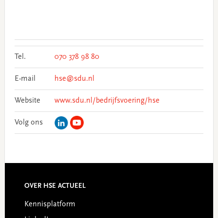
Tel.
070 378 98 80
E-mail
hse@sdu.nl
Website
www.sdu.nl/bedrijfsvoering/hse
Volg ons
Footer
OVER HSE ACTUEEL
Kennisplatform