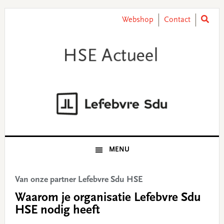
Skip
Skip
Skip
Skip
to
to
to
to
Webshop
Contact
primary
main
primary
footer
navigation
content
sidebar
MENU
Van onze partner Lefebvre Sdu HSE
Waarom je organisatie Lefebvre Sdu
HSE nodig heeft