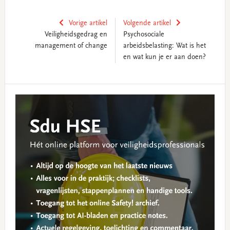
Vorige artikel
Volgende artikel
Veiligheidsgedrag en
Psychosociale
management of change
arbeidsbelasting: Wat is het
en wat kun je er aan doen?
Reader
Primary
Interactions
Sidebar