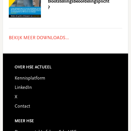
blootstellingsbeoordelingsplicht
?
BEKIJK MEER DOWNLOADS...
Footer
OVER HSE ACTUEEL
Kennisplatform
LinkedIn
X
Contact
MEER HSE