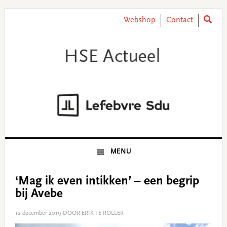
Skip
Skip
Skip
Skip
to
to
to
to
Webshop
Contact
primary
main
primary
footer
navigation
content
sidebar
MENU
‘Mag ik even intikken’ – een begrip
bij Avebe
12 december 2019
DOOR ERIK TE ROLLER