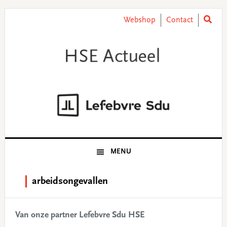
Skip
Skip
Skip
Skip
to
to
to
to
Webshop
Contact
primary
main
primary
footer
navigation
content
sidebar
MENU
arbeidsongevallen
Van onze partner Lefebvre Sdu HSE