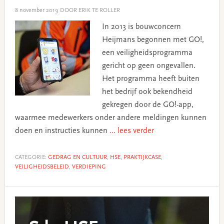
8 november 2019
DOOR ERIK TE ROLLER
In 2013 is bouwconcern
Heijmans begonnen met GO!,
een veiligheidsprogramma
gericht op geen ongevallen.
Het programma heeft buiten
het bedrijf ook bekendheid
gekregen door de GO!-app,
waarmee medewerkers onder andere meldingen kunnen
doen en instructies kunnen
... lees verder
CATEGORIE:
GEDRAG EN CULTUUR
,
HSE
,
PRAKTIJKCASE
,
VEILIGHEIDSBELEID
,
VERDIEPING
Primary
Sidebar