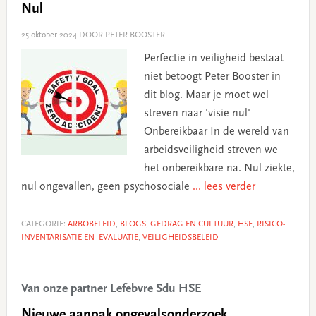
Nul
25 oktober 2024
DOOR PETER BOOSTER
Perfectie in veiligheid bestaat
niet betoogt Peter Booster in
dit blog. Maar je moet wel
streven naar 'visie nul'
Onbereikbaar In de wereld van
arbeidsveiligheid streven we
het onbereikbare na. Nul ziekte,
nul ongevallen, geen psychosociale
... lees verder
CATEGORIE:
ARBOBELEID
,
BLOGS
,
GEDRAG EN CULTUUR
,
HSE
,
RISICO-
INVENTARISATIE EN -EVALUATIE
,
VEILIGHEIDSBELEID
Van onze partner Lefebvre Sdu HSE
Nieuwe aanpak ongevalsonderzoek