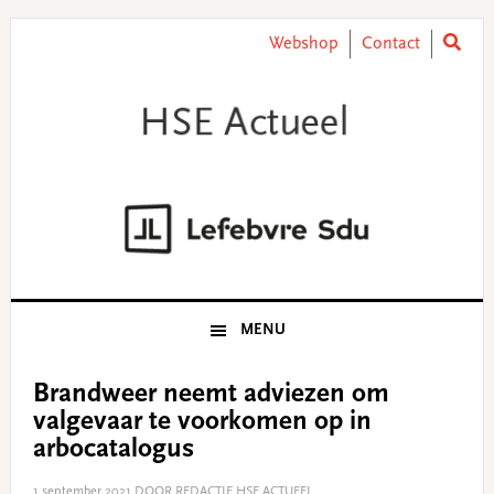
Skip
Skip
Skip
Skip
to
to
to
to
Webshop
Contact
primary
main
primary
footer
navigation
content
sidebar
MENU
Brandweer neemt adviezen om
valgevaar te voorkomen op in
arbocatalogus
1 september 2021
DOOR REDACTIE HSE ACTUEEL