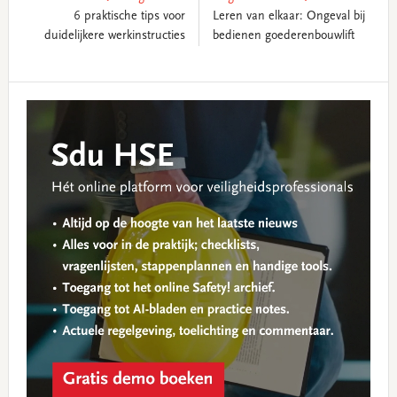
6 praktische tips voor
Leren van elkaar: Ongeval bij
duidelijkere werkinstructies
bedienen goederenbouwlift
Reader
Primary
Interactions
Sidebar