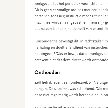
werkgevers tot het periodiek voorlichten en i
Dit is geen eenmalige toolbox met een handt
personeelsdossier; instructie moet actueel en
machines worden aangepast, en menselijk ge
dat na een jaar al bijna de helft van essentië
Jurisprudentie bevestigt dit: in rechtszaken
herhaling en doeltreffendheid van instruct
het ongeval? Was er bewijs dat de werkgever 
betekent niet dat deze direct wordt onthoude
Onthouden
Zelf heb ik recent een onderzoek bij NS uitge
hangen. De uitkomst was schokkend. Werknem
deze niet regelmatig wordt herhaald en in pra
Een instructie uit 2023 is na een jaar al enor