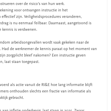
nstrueren over de risico’s van hun werk.
ekening voor ontvangen instructie in het
 effectief zijn. Veiligheidsprocedures veranderen,
drag is nu eenmaal feilbaar. Daarnaast, aangetoond is
le kennis is verdwenen.
 rondom arbeidsongevallen wordt vaak gekeken naar de
ies. Had de werknemer de kennis paraat op het moment van
zijn zorgplicht bleef nakomen? Een instructie geven
n, laat staan toegepast.
voerd als actie vanuit de RI&E hoe lang informatie blijft
ers onthouden slechts een fractie van informatie als
ktijk gebracht.
m aan inflatie onderhevig, laat staan in 2025. Zwaar