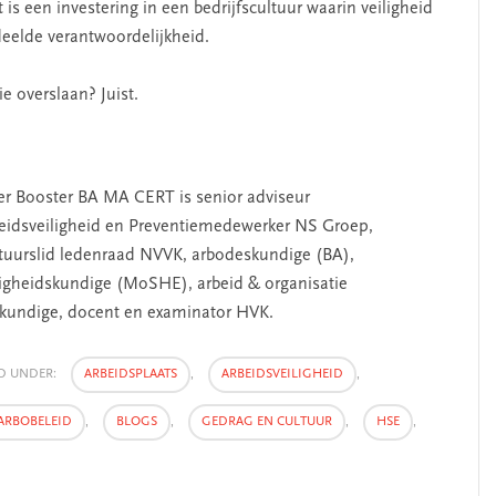
is een investering in een bedrijfscultuur waarin veiligheid
deelde verantwoordelijkheid.
e overslaan? Juist.
er Booster BA MA CERT is senior adviseur
eidsveiligheid en Preventiemedewerker NS Groep,
tuurslid ledenraad NVVK, arbodeskundige (BA),
ligheidskundige (MoSHE), arbeid & organisatie
kundige, docent en examinator HVK.
ED UNDER:
ARBEIDSPLAATS
,
ARBEIDSVEILIGHEID
,
ARBOBELEID
,
BLOGS
,
GEDRAG EN CULTUUR
,
HSE
,