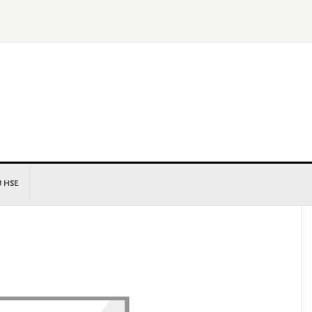
U HSE
P
S