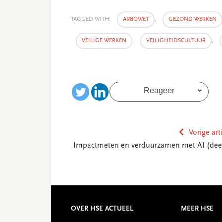
TAGGED WITH:
ARBOWET
,
GEZOND WERKEN
VEILIGE WERKEN
,
VEILIGHEIDSCULTUUR
,
Reageer
Vorige art
Impactmeten en verduurzamen met AI (deel
Reader
Interactions
Footer
OVER HSE ACTUEEL
MEER HSE