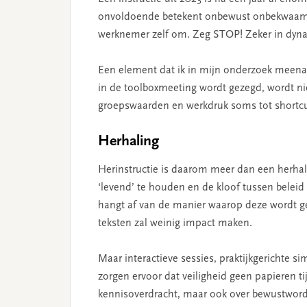
onvoldoende betekent onbewust onbekwaam. Da
werknemer zelf om. Zeg STOP! Zeker in dynami
Een element dat ik in mijn onderzoek meenam
in de toolboxmeeting wordt gezegd, wordt nie
groepswaarden en werkdruk soms tot shortcut
Herhaling
Herinstructie is daarom meer dan een herhal
‘levend’ te houden en de kloof tussen beleid e
hangt af van de manier waarop deze wordt ge
teksten zal weinig impact maken.
Maar interactieve sessies, praktijkgerichte 
zorgen ervoor dat veiligheid geen papieren tij
kennisoverdracht, maar ook over bewustword