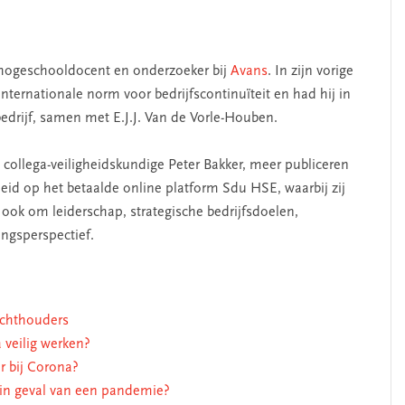
 hogeschooldocent en onderzoeker bij
Avans
. In zijn vorige
internationale norm voor bedrijfscontinuïteit en had hij in
drijf, samen met E.J.J. Van de Vorle-Houben.
collega-veiligheidskundige Peter Bakker, meer publiceren
heid op het betaalde online platform Sdu HSE, waarbij zij
ook om leiderschap, strategische bedrijfsdoelen,
ingsperspectief.
ichthouders
 veilig werken?
r bij Corona?
 in geval van een pandemie?