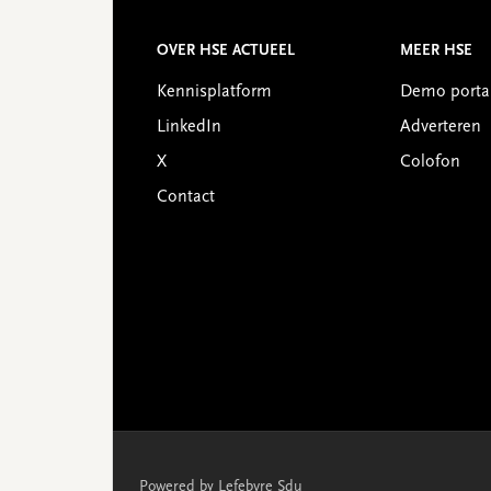
Reader
Interactions
Footer
OVER HSE ACTUEEL
MEER HSE
Kennisplatform
Demo porta
LinkedIn
Adverteren
X
Colofon
Contact
Powered by Lefebvre Sdu