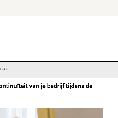
U HSE
P
tinuïteit van je bedrijf tijdens de
S