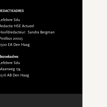
REDACTIEADRES
Lefebvre Sdu
Redactie HSE Actueel
Hoofdredacteur: Sandra Bergman
Postbus 20025
2500 EA Den Haag
Bezoekadres
Lefebvre Sdu
Maanweg 174
2516 AB Den Haag