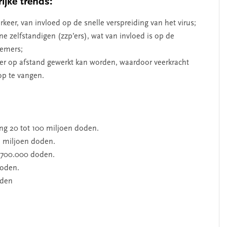
ijke trends:
keer, van invloed op de snelle verspreiding van het virus;
ine zelfstandigen (zzp’ers), wat van invloed is op de
nemers;
meer op afstand gewerkt kan worden, waardoor veerkracht
op te vangen.
ing 20 tot 100 miljoen doden.
 1 miljoen doden.
g 700.000 doden.
doden.
oden