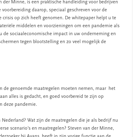
 der Minne, is een praktische handleiding voor bedrijven
e voorbereiding daarop, speciaal geschreven voor de
e crisis op zich heeft genomen. De whitepaper helpt u te
materiële middelen en voorzieningen om een pandemie als
t u de sociaaleconomische impact in uw onderneming en
schermen tegen blootstelling en zo veel mogelijk de
l van de genoemde maatregelen moeten nemen, maar het
aan alles is gedacht, en goed voorbereid te zijn op
an deze pandemie.
Nederland? Wat zijn de maatregelen die je als bedrijf nu
verse scenario’s en maatregelen? Steven van der Minne,
rzoeker bij Avans, heeft in zijn vorige functie aan de