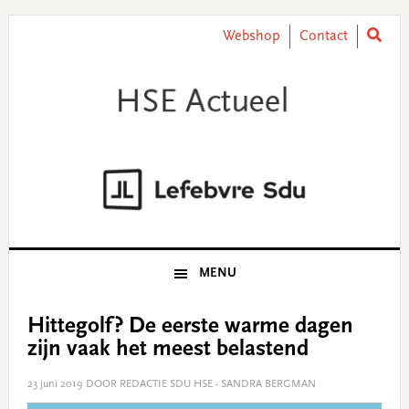
Skip
Skip
Skip
Skip
to
to
to
to
Webshop
Contact
primary
main
primary
footer
navigation
content
sidebar
MENU
Hittegolf? De eerste warme dagen
zijn vaak het meest belastend
23 juni 2019
DOOR REDACTIE SDU HSE - SANDRA BERGMAN