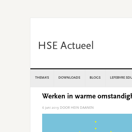
Skip
Skip
Skip
Skip
to
to
to
to
primary
main
primary
footer
navigation
content
sidebar
THEMA’S
DOWNLOADS
BLOGS
LEFEBVRE SD
Werken in warme omstandig
6 juni 2019
DOOR HEIN DAANEN