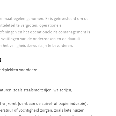
re maatregelen genomen. Er is geïnvesteerd om de
tteletsel te vergroten, operationele
efeningen en het operationele risicomanagement is
menvattingen van de onderzoeken en de daaruit
 het veiligheidsbewustzijn te bevorderen.
g
werkplekken voordoen:
uren, zoals staalsmelterijen, walserijen,
 vrijkomt (denk aan de zuivel- of papierindustrie).
atuur of vochtigheid zorgen, zoals ketelhuizen,