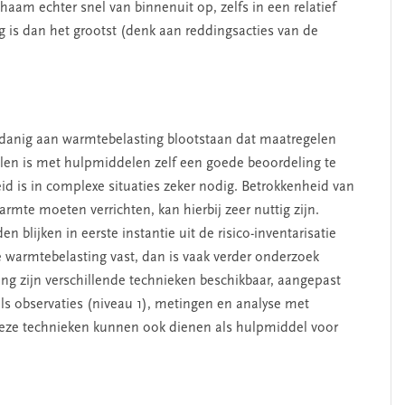
aam echter snel van binnenuit op, zelfs in een relatief
ng is dan het grootst (denk aan reddingsacties van de
odanig aan warmtebelasting blootstaan dat maatregelen
allen is met hulpmiddelen zelf een goede beoordeling te
d is in complexe situaties zeker nodig. Betrokkenheid van
te moeten verrichten, kan hierbij zeer nuttig zijn.
lijken in eerste instantie uit de risico-inventarisatie
le warmtebelasting vast, dan is vaak verder onderzoek
ng zijn verschillende technieken beschikbaar, aangepast
als observaties (niveau 1), metingen en analyse met
Deze technieken kunnen ook dienen als hulpmiddel voor