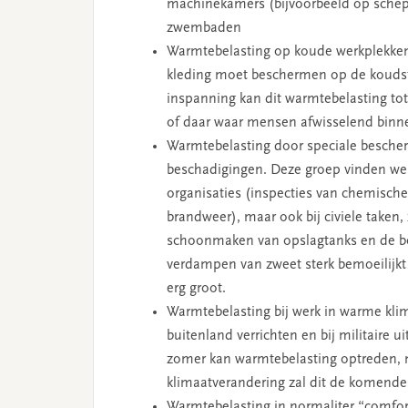
machinekamers (bijvoorbeeld op schepe
zwembaden
Warmtebelasting op koude werkplekken 
kleding moet beschermen op de koudst
inspanning kan dit warmtebelasting tot 
of daar waar mensen afwisselend binn
Warmtebelasting door speciale bescher
beschadigingen. Deze groep vinden we 
organisaties (inspecties van chemische 
brandweer), maar ook bij civiele taken
schoonmaken van opslagtanks en de bo
verdampen van zweet sterk bemoeilijkt
erg groot.
Warmtebelasting bij werk in warme klim
buitenland verrichten en bij militaire
zomer kan warmtebelasting optreden, 
klimaatverandering zal dit de komend
Warmtebelasting in normaliter “comfor