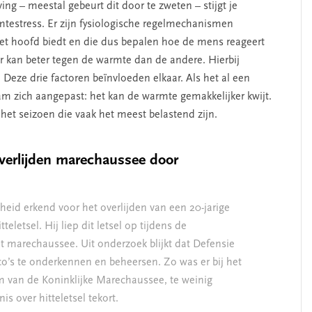
ng – meestal gebeurt dit door te zweten – stijgt je
mtestress. Er zijn fysiologische regelmechanismen
t hoofd biedt en die dus bepalen hoe de mens reageert
 kan beter tegen de warmte dan de andere. Hierbij
 Deze drie factoren beïnvloeden elkaar. Als het al een
am zich aangepast: het kan de warmte gemakkelijker kwijt.
het seizoen die vaak het meest belastend zijn.
overlijden marechaussee door
kheid erkend voor het overlijden van een 20-jarige
eletsel. Hij liep dit letsel op tijdens de
ot marechaussee. Uit onderzoek blijkt dat Defensie
ico’s te onderkennen en beheersen. Zo was er bij het
um van de Koninklijke Marechaussee, te weinig
s over hitteletsel tekort.