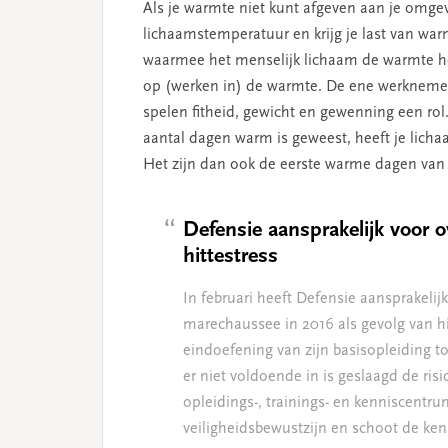
Als je warmte niet kunt afgeven aan je omgevi
lichaamstemperatuur en krijg je last van war
waarmee het menselijk lichaam de warmte he
op (werken in) de warmte. De ene werknemer
spelen fitheid, gewicht en gewenning een rol.
aantal dagen warm is geweest, heeft je licha
Het zijn dan ook de eerste warme dagen van 
Defensie aansprakelijk voor 
hittestress
In februari heeft Defensie aansprakelij
marechaussee in 2016 als gevolg van hitt
eindoefening van zijn basisopleiding t
er niet voldoende in is geslaagd de ris
opleidings-, trainings- en kenniscentr
veiligheidsbewustzijn en schoot de kenni