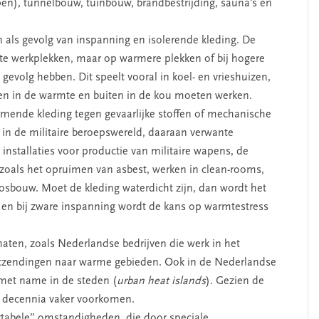
n), tunnelbouw, tuinbouw, brandbestrijding, sauna’s en
als gevolg van inspanning en isolerende kleding. De
e werkplekken, maar op warmere plekken of bij hogere
gevolg hebben. Dit speelt vooral in koel- en vrieshuizen,
en in de warmte en buiten in de kou moeten werken.
mende kleding tegen gevaarlijke stoffen of mechanische
in de militaire beroepswereld, daaraan verwante
installaties voor productie van militaire wapens, de
, zoals het opruimen van asbest, werken in clean-rooms,
sbouw. Moet de kleding waterdicht zijn, dan wordt het
 en bij zware inspanning wordt de kans op warmtestress
aten, zoals Nederlandse bedrijven die werk in het
 uitzendingen naar warme gebieden. Ook in de Nederlandse
met name in de steden (
urban heat islands
). Gezien de
e decennia vaker voorkomen.
tabele” omstandigheden, die door speciale