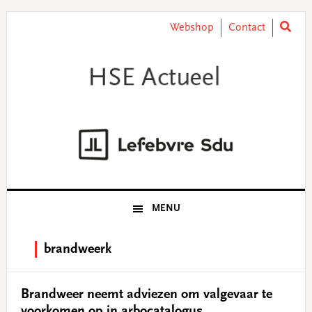
Skip
Skip
Skip
Skip
to
to
to
to
Webshop
Contact
primary
main
primary
footer
navigation
content
sidebar
MENU
brandweerk
Brandweer neemt adviezen om valgevaar te
voorkomen op in arbocatalogus