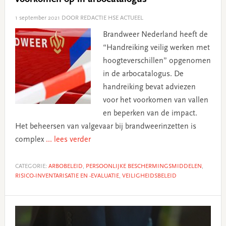
1 september 2021
DOOR REDACTIE HSE ACTUEEL
Brandweer Nederland heeft de
“Handreiking veilig werken met
hoogteverschillen” opgenomen
in de arbocatalogus. De
handreiking bevat adviezen
voor het voorkomen van vallen
en beperken van de impact.
Het beheersen van valgevaar bij brandweerinzetten is
complex
... lees verder
CATEGORIE:
ARBOBELEID
,
PERSOONLIJKE BESCHERMINGSMIDDELEN
,
RISICO-INVENTARISATIE EN -EVALUATIE
,
VEILIGHEIDSBELEID
Primary
Sidebar