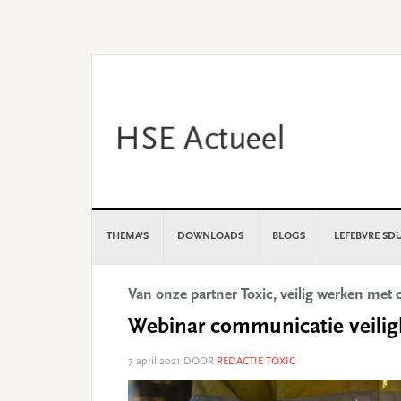
Skip
Skip
Skip
Skip
to
to
to
to
primary
main
primary
footer
navigation
content
sidebar
THEMA’S
DOWNLOADS
BLOGS
LEFEBVRE SD
Van onze partner Toxic, veilig werken me
Webinar communicatie veilig
7 april 2021
DOOR
REDACTIE TOXIC