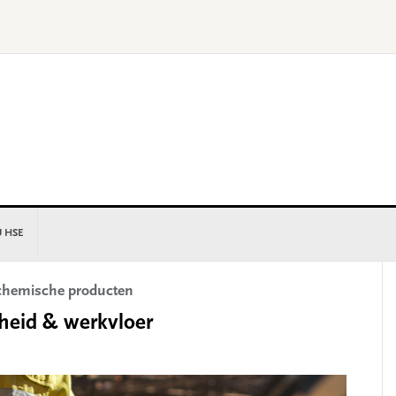
U HSE
P
t chemische producten
S
heid & werkvloer