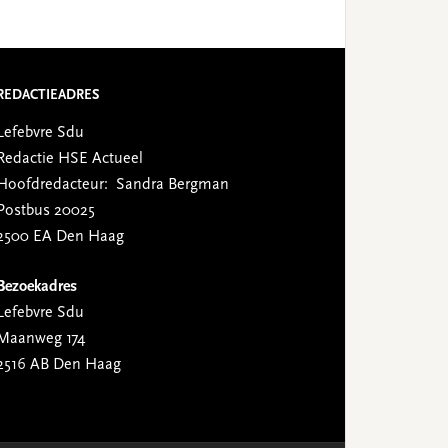
REDACTIEADRES
Lefebvre Sdu
Redactie HSE Actueel
Hoofdredacteur: Sandra Bergman
Postbus 20025
2500 EA Den Haag
Bezoekadres
Lefebvre Sdu
Maanweg 174
2516 AB Den Haag