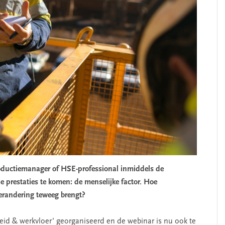
roductiemanager of HSE-professional inmiddels de
 prestaties te komen: de menselijke factor. Hoe
erandering teweeg brengt?
eid & werkvloer’ georganiseerd en de webinar is nu ook te