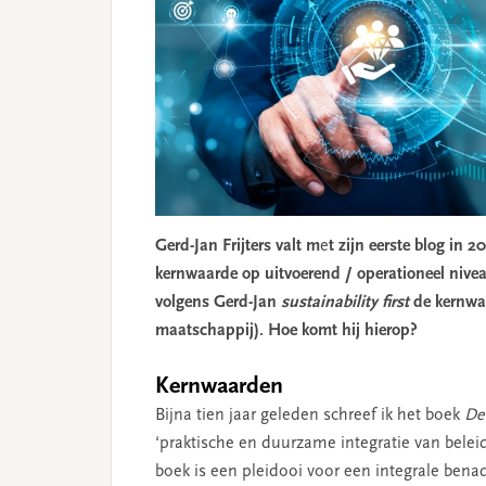
Gerd-Jan Frijters valt m
e
t zijn eerste blog in 2
kernwaarde op uitvoerend / operationeel nivea
volgens Gerd-Jan
sustainability first
de kernwaa
maatschappij). Hoe komt hij hierop?
Kernwaarden
Bijna tien jaar geleden schreef ik het boek
De
‘praktische en duurzame integratie van belei
boek is een pleidooi voor een integrale benad