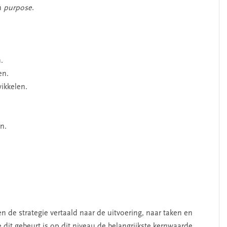
n
purpose
.
.
en.
wikkelen.
n.
 de strategie vertaald naar de uitvoering, naar taken en
dit gebeurt is op dit niveau de belangrijkste kernwaarde.