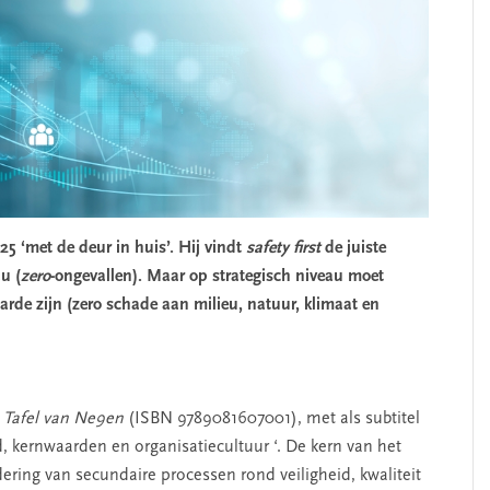
025 ‘met de deur in huis’. Hij vindt
safety first
de juiste
u (
zero
-ongevallen). Maar op strategisch niveau moet
rde zijn (zero schade aan milieu, natuur, klimaat en
 Tafel van Ne9en
(ISBN 9789081607001), met als subtitel
d, kernwaarden en organisatiecultuur ‘. De kern van het
ering van secundaire processen rond veiligheid, kwaliteit