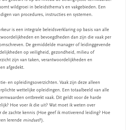
rkomt wildgroei in beleidsthema’s en vakgebieden. Een
udigen van procedures, instructies en systemen.
rkeur is een integrale beleidsverklaring op basis van alle
ntwoordelijkheden en bevoegdheden dan zijn die vaak per
 omschreven. De gemiddelde manager of leidinggevende
delijkheden op veiligheid, gezondheid, milieu of
icht zijn van taken, verantwoordelijkheden en
en afgedekt.
ie- en opleidingsoverzichten. Vaak zijn deze alleen
rplichte wettelijke opleidingen. Een totaalbeeld van alle
kernwaarden ontbreekt vaak. Dit geldt voor de harde
lijk? Hoe voer ik die uit? Wat moet ik weten over
oor de zachte kennis (Hoe geef ik motiverend leiding? Hoe
 een lerende
mindset
?).