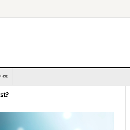
U HSE
P
rst?
S