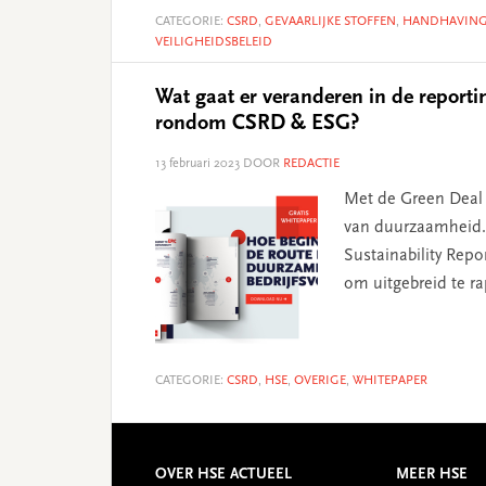
CATEGORIE:
CSRD
,
GEVAARLIJKE STOFFEN
,
HANDHAVIN
VEILIGHEIDSBELEID
Wat gaat er veranderen in de report
rondom CSRD & ESG?
13 februari 2023
DOOR
REDACTIE
Met de Green Deal 
van duurzaamheid.
Sustainability Repo
om uitgebreid te r
CATEGORIE:
CSRD
,
HSE
,
OVERIGE
,
WHITEPAPER
OVER HSE ACTUEEL
MEER HSE
Footer