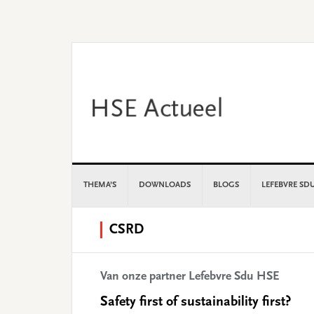
Skip
Skip
Skip
Skip
to
to
to
to
primary
main
primary
footer
navigation
content
sidebar
THEMA’S
DOWNLOADS
BLOGS
LEFEBVRE SD
CSRD
Van onze partner Lefebvre Sdu HSE
Safety first of sustainability first?