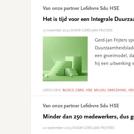
Van onze partner Lefebvre Sdu HSE
Het is tijd voor een Integrale Duur
15 november 2023
DOOR GERD-JAN FRIJTERS
Gerd-Jan Frijters s
Duurzaamheidsladd
een groeimodel, da
hij een uitwerking 
CATEGORIE:
BLOGS
,
CSRD
,
HSE
,
MILIEU
,
OMGEVING
,
VE
Van onze partner Lefebvre Sdu HSE
Minder dan 250 medewerkers, dus g
22 september 2023
DOOR GERD-JAN FRIJTERS