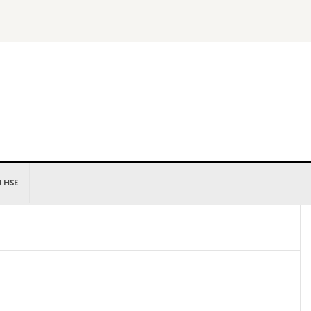
U HSE
P
S