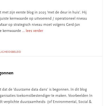
lt met zijn eerste blog in 2025 'met de deur in huis'. Hij
de juiste kernwaarde op uitvoerend / operationeel niveau
 Maar op strategisch niveau moet volgens Gerd-Jan
t de kernwaarde
... lees verder
ILIGHEIDSBELEID
egonnen
iet dat de 'duurzame data dans' is begonnen. In dit blog
organisaties toekomstbestendiger te maken. Voorbeelden In
dt verplichte duurzaamheids- (of Environmental, Social &