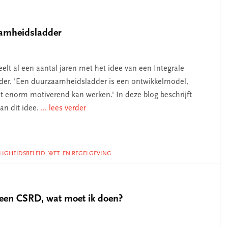
zaamheidsladder
peelt al een aantal jaren met het idee van een Integrale
er. 'Een duurzaamheidsladder is een ontwikkelmodel,
t enorm motiverend kan werken.' In deze blog beschrijft
van dit idee.
... lees verder
ILIGHEIDSBELEID
,
WET- EN REGELGEVING
een CSRD, wat moet ik doen?