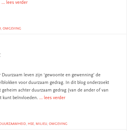
)
... lees verder
U
,
OMGEVING
g
r Duurzaam leven zijn ‘gewoonte en gewenning’ de
kelblokken voor duurzaam gedrag. In dit blog onderzoekt
het geheim achter duurzaam gedrag (van de ander of van
at kunt beïnvloeden.
... lees verder
DUURZAAMHEID
,
HSE
,
MILIEU
,
OMGEVING