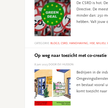
De CSRD is hot. De 
Directive. De mees
minder dan: 250 me
hebben. Valt jouw o
CATEGORIE:
BLOGS
,
CSRD
,
HANDHAVING
,
HSE
,
MILIEU
,
Op weg naar toezicht met co-creatie 
8 juni 2023
DOOR EVI HUSSON
Bedrijven in de in
Omgevingsdiensten e
en bestaat vooral ui
komt toezicht naar