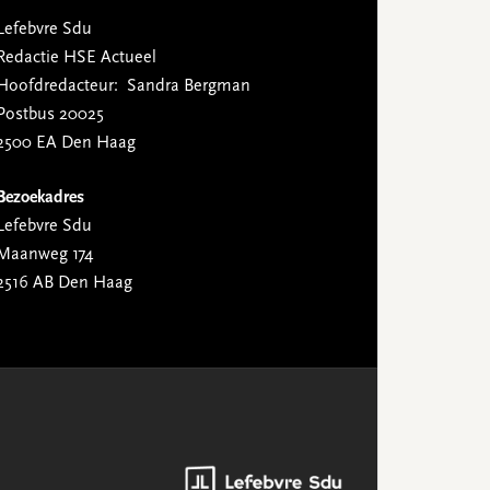
Lefebvre Sdu
Redactie HSE Actueel
Hoofdredacteur: Sandra Bergman
Postbus 20025
2500 EA Den Haag
Bezoekadres
Lefebvre Sdu
Maanweg 174
2516 AB Den Haag