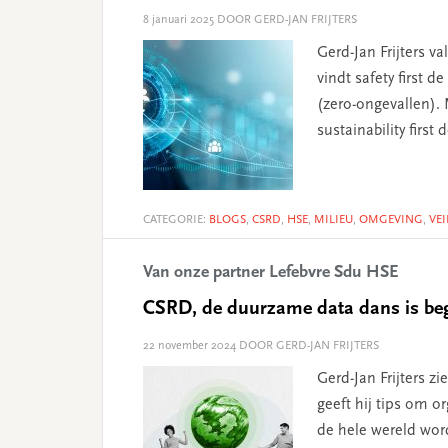
8 januari 2025
DOOR GERD-JAN FRIJTERS
Gerd-Jan Frijters va
vindt safety first 
(zero-ongevallen).
sustainability firs
CATEGORIE:
BLOGS
,
CSRD
,
HSE
,
MILIEU
,
OMGEVING
,
VE
Van onze partner Lefebvre Sdu HSE
CSRD, de duurzame data dans is b
22 november 2024
DOOR GERD-JAN FRIJTERS
Gerd-Jan Frijters z
geeft hij tips om 
de hele wereld wor