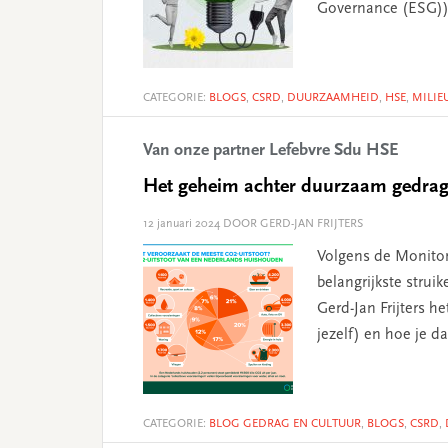
Governance (ESG)
CATEGORIE:
BLOGS
,
CSRD
,
DUURZAAMHEID
,
HSE
,
MILIE
Van onze partner Lefebvre Sdu HSE
Het geheim achter duurzaam gedra
12 januari 2024
DOOR GERD-JAN FRIJTERS
Volgens de Monito
belangrijkste strui
Gerd-Jan Frijters 
jezelf) en hoe je d
CATEGORIE:
BLOG GEDRAG EN CULTUUR
,
BLOGS
,
CSRD
,