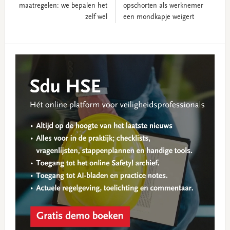
maatregelen: we bepalen het
opschorten als werknemer
zelf wel
een mondkapje weigert
Reader
Primary
Interactions
Sidebar