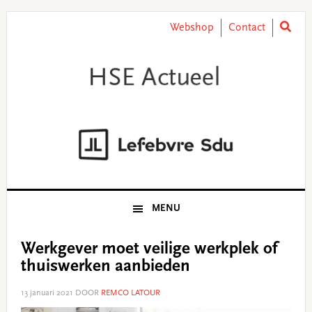
Skip
Skip
Skip
Skip
to
to
to
to
Webshop
Contact
primary
main
primary
footer
navigation
content
sidebar
MENU
Werkgever moet veilige werkplek of
thuiswerken aanbieden
13 januari 2021
DOOR
REMCO LATOUR