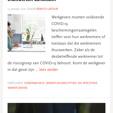
13 januari 2021
DOOR
REMCO LATOUR
Werkgevers moeten voldoende
COVID-19
beschermingsmaatregelen
treffen voor hun werknemers of
toestaan dat die werknemers
thuiswerken. Zeker als de
desbetreffende werknemer tot
de risicogroep van COVID-19 behoort. Komt de werkgever
in dat geval zijn
... lees verder
CATEGORIE:
CORONAVIRUS
,
WERKPLEKINRICHTING EN SPECIFIEKE
WERKPLEKKEN
Primary
Sidebar