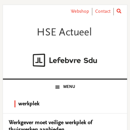
Skip
Skip
Skip
Skip
to
to
to
to
Webshop
Contact
primary
main
primary
footer
navigation
content
sidebar
MENU
werkplek
Werkgever moet veilige werkplek of
thuiswerken aanbieden