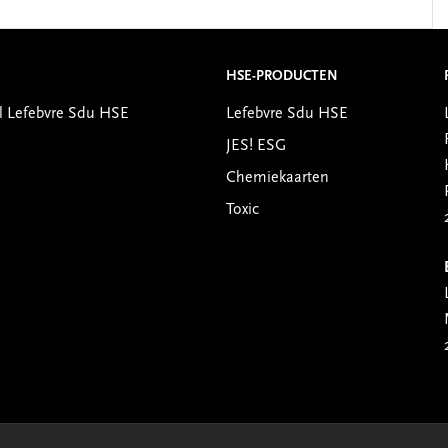
HSE-PRODUCTEN
l Lefebvre Sdu HSE
Lefebvre Sdu HSE
JES! ESG
Chemiekaarten
Toxic