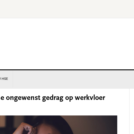
U HSE
P
me ongewenst gedrag op werkvloer
S