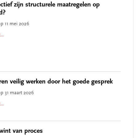
ctief zijn structurele maatregelen op
id?
op 11 mei 2026
r…
en veilig werken door het goede gesprek
op 31 maart 2026
r…
wint van proces