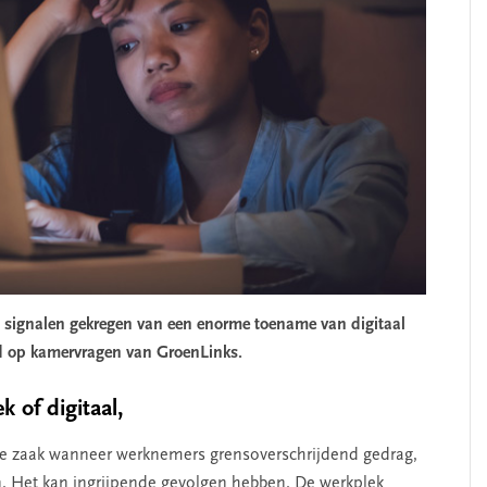
 signalen gekregen van een enorme toename van digitaal
rd op kamervragen van GroenLinks.
 of digitaal,
tige zaak wanneer werknemers grensoverschrijdend gedrag,
en. Het kan ingrijpende gevolgen hebben. De werkplek