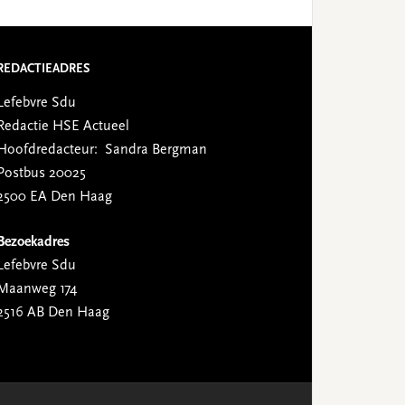
REDACTIEADRES
Lefebvre Sdu
Redactie HSE Actueel
Hoofdredacteur: Sandra Bergman
Postbus 20025
2500 EA Den Haag
Bezoekadres
Lefebvre Sdu
Maanweg 174
2516 AB Den Haag