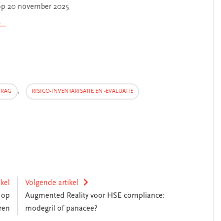
op 20 november 2025
r…
DRAG
,
RISICO-INVENTARISATIE EN -EVALUATIE
ikel
Volgende artikel
 op
Augmented Reality voor HSE compliance:
ren
modegril of panacee?