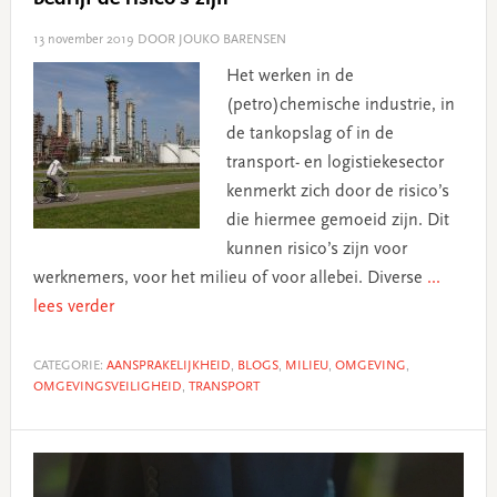
13 november 2019
DOOR JOUKO BARENSEN
Het werken in de
(petro)chemische industrie, in
de tankopslag of in de
transport- en logistiekesector
kenmerkt zich door de risico’s
die hiermee gemoeid zijn. Dit
kunnen risico’s zijn voor
werknemers, voor het milieu of voor allebei. Diverse
...
lees verder
CATEGORIE:
AANSPRAKELIJKHEID
,
BLOGS
,
MILIEU
,
OMGEVING
,
OMGEVINGSVEILIGHEID
,
TRANSPORT
Primary
Sidebar