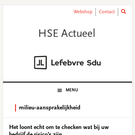
Skip
Skip
Skip
Skip
to
to
to
to
Webshop
Contact
primary
main
primary
footer
navigation
content
sidebar
MENU
milieu-aansprakelijkheid
Het loont echt om te checken wat bij uw
bedrijf de risico’s zijn