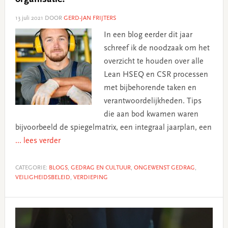
13 juli 2021
DOOR
GERD-JAN FRIJTERS
In een blog eerder dit jaar
schreef ik de noodzaak om het
overzicht te houden over alle
Lean HSEQ en CSR processen
met bijbehorende taken en
verantwoordelijkheden. Tips
die aan bod kwamen waren
bijvoorbeeld de spiegelmatrix, een integraal jaarplan, een
... lees verder
CATEGORIE:
BLOGS
,
GEDRAG EN CULTUUR
,
ONGEWENST GEDRAG
,
VEILIGHEIDSBELEID
,
VERDIEPING
Primary
Sidebar