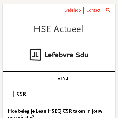
Skip
Skip
Skip
Skip
to
to
to
to
Webshop
Contact
primary
main
primary
footer
navigation
content
sidebar
MENU
CSR
Hoe beleg je Lean HSEQ CSR taken in jouw
organisatie?