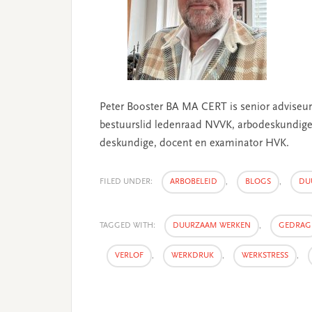
Peter Booster BA MA CERT is senior adviseu
bestuurslid ledenraad NVVK, arbodeskundige 
deskundige, docent en examinator HVK.
FILED UNDER:
ARBOBELEID
,
BLOGS
,
DU
TAGGED WITH:
DUURZAAM WERKEN
,
GEDRAG
VERLOF
,
WERKDRUK
,
WERKSTRESS
,