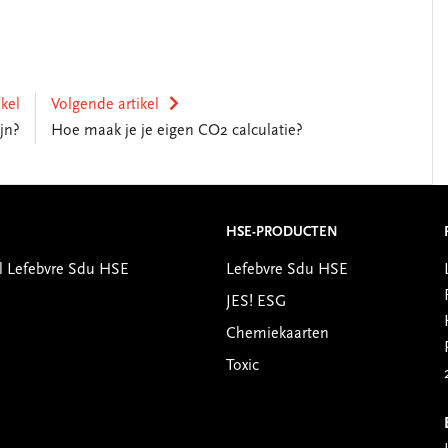
ikel
Volgende artikel
jn?
Hoe maak je je eigen CO2 calculatie?
HSE-PRODUCTEN
l Lefebvre Sdu HSE
Lefebvre Sdu HSE
JES! ESG
Chemiekaarten
Toxic