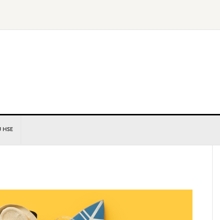
U HSE
P
S