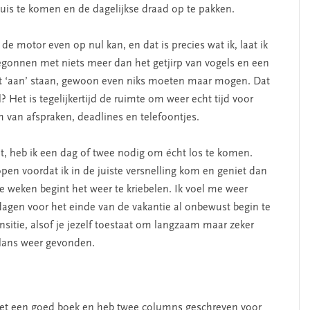
 thuis te komen en de dagelijkse draad op te pakken.
de motor even op nul kan, en dat is precies wat ik, laat ik
egonnen met niets meer dan het getjirp van vogels en een
niet ‘aan’ staan, gewoon even niks moeten maar mogen. Dat
l? Het is tegelijkertijd de ruimte om weer echt tijd voor
 van afspraken, deadlines en telefoontjes.
nt, heb ik een dag of twee nodig om écht los te komen.
pen voordat ik in de juiste versnelling kom en geniet dan
 weken begint het weer te kriebelen. Ik voel me weer
agen voor het einde van de vakantie al onbewust begin te
ansitie, alsof je jezelf toestaat om langzaam maar zeker
alans weer gevonden.
met een goed boek en heb twee columns geschreven voor