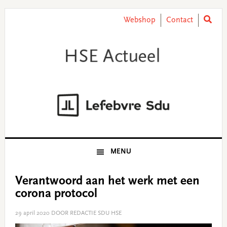
Skip
Skip
Skip
Skip
to
to
to
to
Webshop
Contact
primary
main
primary
footer
navigation
content
sidebar
MENU
Verantwoord aan het werk met een
corona protocol
29 april 2020
DOOR REDACTIE SDU HSE