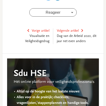
Reageer
Vorige artikel
Volgende artikel
Visualisatie en
Dag van de Arbeid 2020, dit
Veiligheidsgedrag
jaar net even anders
Reader
Primary
Interactions
Sidebar