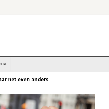
U HSE
P
aar net even anders
S