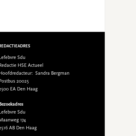
REDACTIEADRES
Lefebvre Sdu
Redactie HSE Actueel
Hoofdredacteur: Sandra Bergman
Postbus 20025
2500 EA Den Haag
Bezoekadres
Lefebvre Sdu
Maanweg 174
2516 AB Den Haag