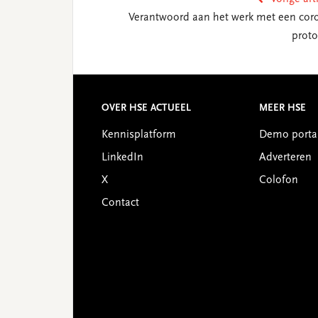
Verantwoord aan het werk met een cor
proto
Reader
Interactions
Footer
OVER HSE ACTUEEL
MEER HSE
Kennisplatform
Demo porta
LinkedIn
Adverteren
X
Colofon
Contact