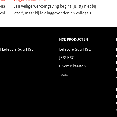
ona
Een veilige werkomgeving begint (juist) niet bij
col
jezelf, maar bij leidinggevenden en collega’s
HSE-PRODUCTEN
l Lefebvre Sdu HSE
Lefebvre Sdu HSE
JES! ESG
Chemiekaarten
Toxic