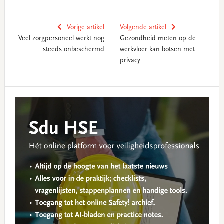
Vorige artikel
Volgende artikel
Veel zorgpersoneel werkt nog
Gezondheid meten op de
steeds onbeschermd
werkvloer kan botsen met
privacy
Reader
Primary
Interactions
Sidebar