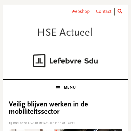
Skip
Skip
Skip
Skip
to
to
to
to
Webshop
Contact
primary
main
primary
footer
navigation
content
sidebar
MENU
Veilig blijven werken in de
mobiliteitssector
19 mei 2020
DOOR REDACTIE HSE ACTUEEL