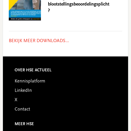
blootstellingsbeoordelingsplicht
?
BEKIJK MEER DOWNLOADS...
Footer
OVER HSE ACTUEEL
Kennisplatform
LinkedIn
X
Contact
MEER HSE