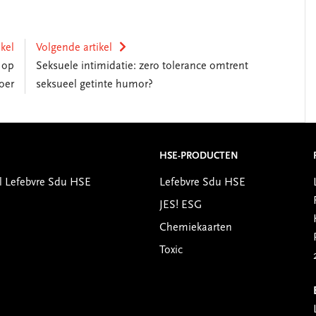
ikel
Volgende artikel
 op
Seksuele intimidatie: zero tolerance omtrent
oer
seksueel getinte humor?
HSE-PRODUCTEN
l Lefebvre Sdu HSE
Lefebvre Sdu HSE
JES! ESG
Chemiekaarten
Toxic