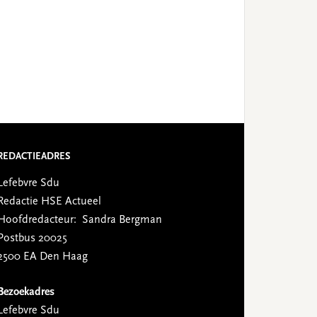
REDACTIEADRES
Lefebvre Sdu
Redactie HSE Actueel
Hoofdredacteur: Sandra Bergman
Postbus 20025
2500 EA Den Haag
Bezoekadres
Lefebvre Sdu