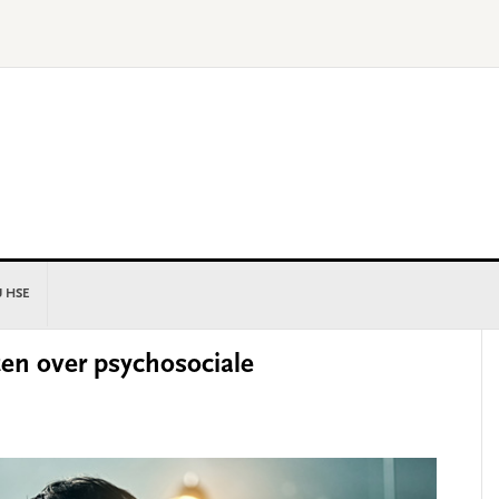
U HSE
P
en over psychosociale
S