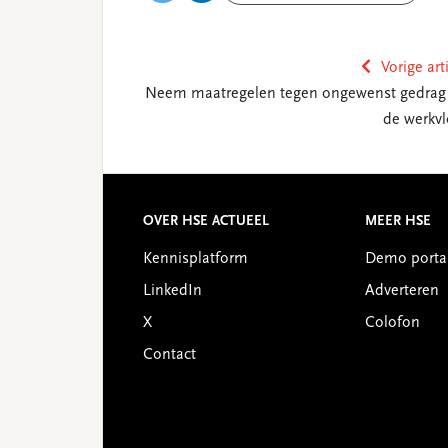
Vorige art
Neem maatregelen tegen ongewenst gedrag
de werkvl
Reader
Interactions
Footer
OVER HSE ACTUEEL
MEER HSE
Kennisplatform
Demo porta
LinkedIn
Adverteren
X
Colofon
Contact