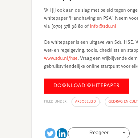
Wil jij ook aan de slag met beleid tegen o
whitepaper ‘Handhaving en PSA’. Neem voor 
via (070) 378 98 80 of
info@sdu.nl
De whitepaper is een uitgave van Sdu HSE. Wi
wet- en regelgeving, tools, checklists en s
www.sdu.nl/hse
. Vraag een vrijblijvende d
gebruiksvriendelijke online startpunt voor el
DOWNLOAD WHITEPAPER
FILED UNDER:
ARBOBELEID
,
GEDRAG EN CUL
Reageer