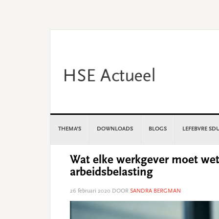
Skip
Skip
Skip
Skip
to
to
to
to
primary
main
primary
footer
navigation
content
sidebar
THEMA’S
DOWNLOADS
BLOGS
LEFEBVRE SD
Wat elke werkgever moet wet
arbeidsbelasting
26 februari 2020
DOOR
SANDRA BERGMAN