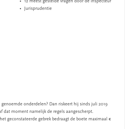
12 meest gestelde vragen door de inspecteur
Jurisprudentie
e genoemde onderdelen? Dan riskeert hij sinds juli 2019
af dat moment namelijk de regels aangescherpt.
n het geconstateerde gebrek bedraagt de boete maximaal €