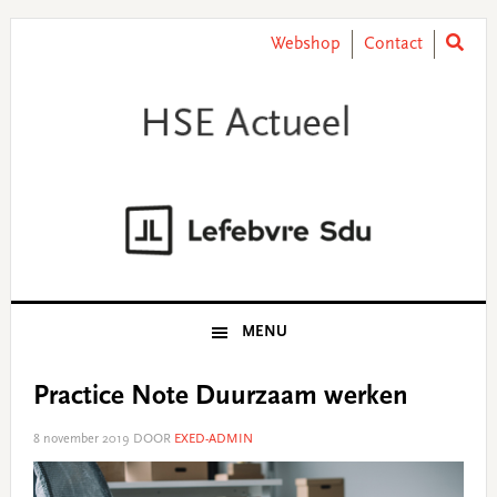
Skip
Skip
Skip
Skip
to
to
to
to
Webshop
Contact
primary
main
primary
footer
navigation
content
sidebar
MENU
Practice Note Duurzaam werken
8 november 2019
DOOR
EXED-ADMIN