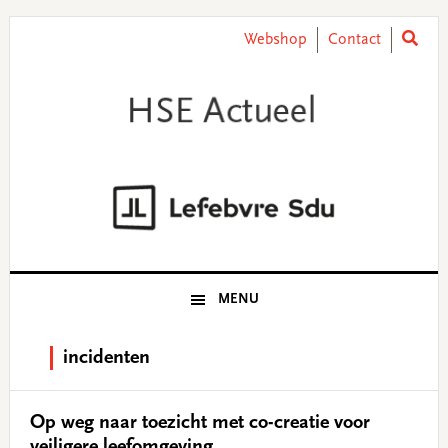
Skip
Skip
Skip
Skip
to
to
to
to
Webshop
Contact
primary
main
primary
footer
navigation
content
sidebar
MENU
incidenten
Op weg naar toezicht met co-creatie voor
veiligere leefomgeving