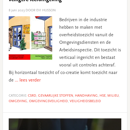
8 juni 2023
DOOR EVI HUSSON
Bedrijven in de industrie
hebben te maken met
overheidstoezicht vanuit de
Omgevingsdiensten en de
Arbeidsinspectie. Dit toezicht is
verticaal ingericht en bestaat
vooral uit controles achteraf.
Bij horizontaal toezicht of co-creatie komt toezicht naar
de
... lees verder
CATEGORIE:
CSRD
,
GEVAARLIJKE STOFFEN
,
HANDHAVING
,
HSE
,
MILIEU
,
OMGEVING
,
OMGEVINGSVEILIGHEID
,
VEILIGHEIDSBELEID
Primary
Sidebar