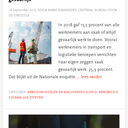
26 september 2019
DOOR MARK RAMAEKERS, CENTRAAL BUREAU VOOR
DE STATISTIEK
In 2018 gaf 15,5 procent van alle
werknemers aan vaak of altijd
gevaarlijk werk te doen. Vooral
werknemers in transport en
logistieke beroepen verrichten
naar eigen zeggen vaak
gevaarlijk werk: 35,9 procent.
Dat blijkt uit de Nationale enquête
... lees verder
CATEGORIE:
ARBEIDSMIDDELEN EN MACHINEVEILIGHEID
,
ARBOBELEID
,
GEVAARLIJKE STOFFEN
Primary
Sidebar