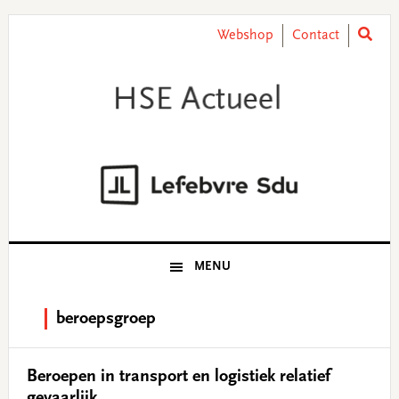
Skip
Skip
Skip
Skip
to
to
to
to
Webshop
Contact
primary
main
primary
footer
navigation
content
sidebar
MENU
beroepsgroep
Beroepen in transport en logistiek relatief
gevaarlijk