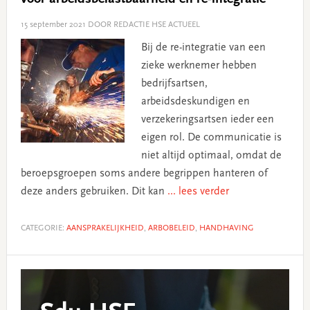
15 september 2021
DOOR REDACTIE HSE ACTUEEL
Bij de re-integratie van een
zieke werknemer hebben
bedrijfsartsen,
arbeidsdeskundigen en
verzekeringsartsen ieder een
eigen rol. De communicatie is
niet altijd optimaal, omdat de
beroepsgroepen soms andere begrippen hanteren of
deze anders gebruiken. Dit kan
... lees verder
CATEGORIE:
AANSPRAKELIJKHEID
,
ARBOBELEID
,
HANDHAVING
Primary
Sidebar