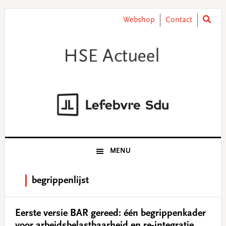
Skip
Skip
Skip
Skip
to
to
to
to
Webshop
Contact
primary
main
primary
footer
navigation
content
sidebar
MENU
begrippenlijst
Eerste versie BAR gereed: één begrippenkader
voor arbeidsbelastbaarheid en re-integratie