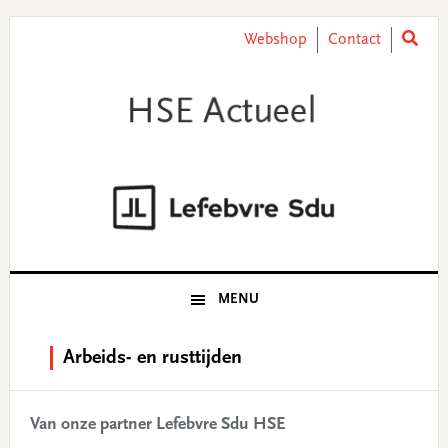
Skip
Skip
Skip
Skip
to
to
to
to
Webshop
Contact
primary
main
primary
footer
navigation
content
sidebar
MENU
Arbeids- en rusttijden
Van onze partner Lefebvre Sdu HSE