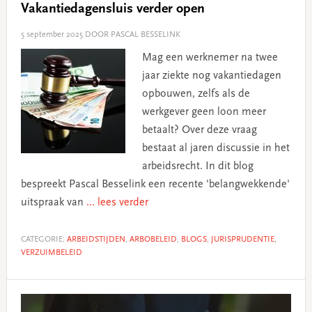
Vakantiedagensluis verder open
5 september 2025
DOOR PASCAL BESSELINK
Mag een werknemer na twee
jaar ziekte nog vakantiedagen
opbouwen, zelfs als de
werkgever geen loon meer
betaalt? Over deze vraag
bestaat al jaren discussie in het
arbeidsrecht. In dit blog
bespreekt Pascal Besselink een recente 'belangwekkende'
uitspraak van
... lees verder
CATEGORIE:
ARBEIDSTIJDEN
,
ARBOBELEID
,
BLOGS
,
JURISPRUDENTIE
,
VERZUIMBELEID
Primary