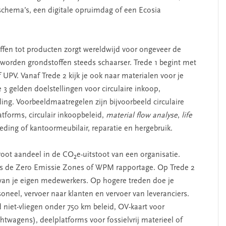
lschema’s, een digitale opruimdag of een Ecosia
fen tot producten zorgt wereldwijd voor ongeveer de
t worden grondstoffen steeds schaarser. Trede 1 begint met
PV. Vanaf Trede 2 kijk je ook naar materialen voor je
3 gelden doelstellingen voor circulaire inkoop,
ling. Voorbeeldmaatregelen zijn bijvoorbeeld circulaire
tforms, circulair inkoopbeleid,
material flow analyse
,
life
kleding of kantoormeubilair, reparatie en hergebruik.
oot aandeel in de CO₂e-uitstoot van een organisatie.
oals de Zero Emissie Zones of WPM rapportage. Op Trede 2
n van je eigen medewerkers. Op hogere treden doe je
oneel, vervoer naar klanten en vervoer van leveranciers.
 niet-vliegen onder 750 km beleid, OV-kaart voor
twagens), deelplatforms voor fossielvrij materieel of