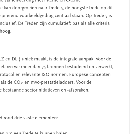
de samenwerking met interne en externe
e kan doorgroeien naar Trede 5, de hoogste trede op dit
pirerend voorbeeldgedrag centraal staan. Op Trede 5 is
nclusief. De Treden zijn cumulatief: pas als alle criteria
mhoog.
 en DLI) uniek maakt, is de integrale aanpak. Voor de
hebben we meer dan 75 bronnen bestudeerd en verwerkt,
protocol en relevante ISO-normen, Europese concepten
als de CO₂- en mvo-prestatieladders. Voor de
e bestaande sectorinitiatieven en -afspraken.
d rond drie vaste elementen:
alen om een Trede te kunnen halen.