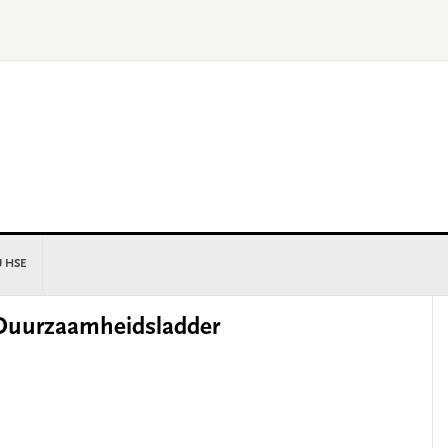
U HSE
P
 Duurzaamheidsladder
S