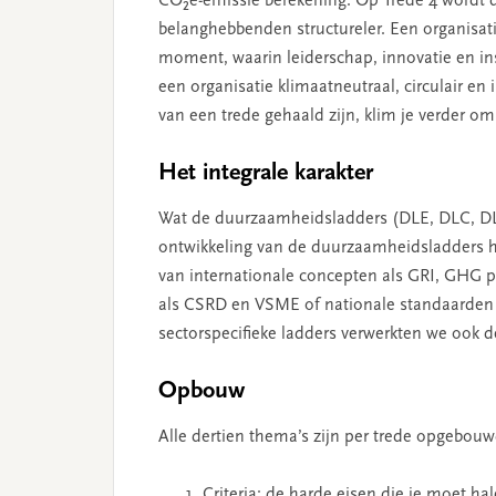
CO₂e-emissie berekening. Op Trede 4 wordt 
belanghebbenden structureler. Een organisati
moment, waarin leiderschap, innovatie en ins
een organisatie klimaatneutraal, circulair en i
van een trede gehaald zijn, klim je verder o
Het integrale karakter
Wat de duurzaamheidsladders (DLE, DLC, DLZ
ontwikkeling van de duurzaamheidsladders 
van internationale concepten als GRI, GHG 
als CSRD en VSME of nationale standaarden 
sectorspecifieke ladders verwerkten we ook d
Opbouw
Alle dertien thema’s zijn per trede opgebouw
Criteria: de harde eisen die je moet h