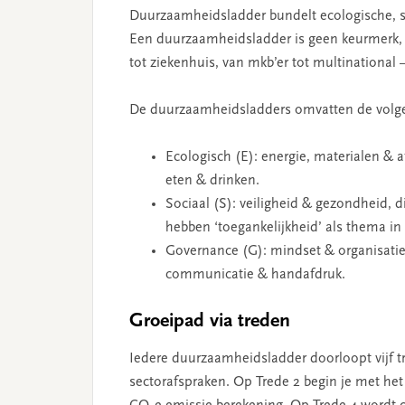
Duurzaamheidsladder bundelt ecologische, so
Een duurzaamheidsladder is geen keurmerk, m
tot ziekenhuis, van mkb’er tot multinational 
De duurzaamheidsladders omvatten de volge
Ecologisch (E): energie, materialen & af
eten & drinken.
Sociaal (S): veiligheid & gezondheid, 
hebben ‘toegankelijkheid’ als thema i
Governance (G): mindset & organisatiec
communicatie & handafdruk.
Groeipad via treden
Iedere duurzaamheidsladder doorloopt vijf tr
sectorafspraken. Op Trede 2 begin je met he