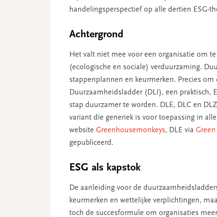
handelingsperspectief op alle dertien ESG-t
Achtergrond
Het valt niet mee voor een organisatie om t
(ecologische en sociale) verduurzaming. Duu
stappenplannen en keurmerken. Precies om di
Duurzaamheidsladder (DLI), een praktisch, E
stap duurzamer te worden. DLE, DLC en DLZ 
variant die generiek is voor toepassing in all
website
Greenhousemonkeys
, DLE via
Green
gepubliceerd.
ESG als kapstok
De aanleiding voor de duurzaamheidsladders i
keurmerken en wettelijke verplichtingen, maa
toch de succesformule om organisaties meer