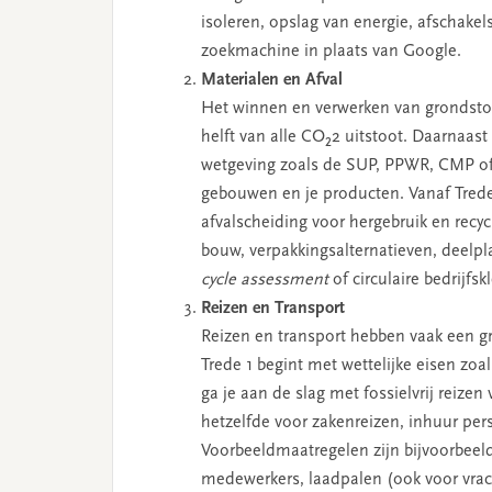
isoleren, opslag van energie, afschake
zoekmachine in plaats van Google.
Materialen en Afval
Het winnen en verwerken van grondstof
helft van alle CO₂2 uitstoot. Daarnaas
wetgeving zoals de SUP, PPWR, CMP of U
gebouwen en je producten. Vanaf Trede 
afvalscheiding voor hergebruik en recyc
bouw, verpakkingsalternatieven, deelpla
cycle assessment
of circulaire bedrijfs
Reizen en Transport
Reizen en transport hebben vaak een gr
Trede 1 begint met wettelijke eisen z
ga je aan de slag met fossielvrij reize
hetzelfde voor zakenreizen, inhuur pers
Voorbeeldmaatregelen zijn bijvoorbeeld
medewerkers, laadpalen (ook voor vrach