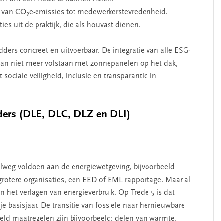
, van CO₂e-emissies tot medewerkerstevredenheid.
es uit de praktijk, die als houvast dienen.
rs concreet en uitvoerbaar. De integratie van alle ESG-
 kan niet meer volstaan met zonnepanelen op het dak,
ociale veiligheid, inclusie en transparantie in
dders (DLE, DLC, DLZ en DLI)
lweg voldoen aan de energiewetgeving, bijvoorbeeld
grotere organisaties, een EED of EML rapportage. Maar al
n het verlagen van energieverbruik. Op Trede 5 is dat
e basisjaar. De transitie van fossiele naar hernieuwbare
eld maatregelen zijn bijvoorbeeld: delen van warmte,