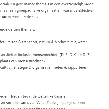
ciale en governance thema’s in één overzichtelijk model.
aar een groeipad. Elke organisatie – van muziekfestival
– kan ermee aan de slag.
nde dertien thema’s:
val, reizen & transport, natuur & biodiversiteit, water,
diversiteit & inclusie, mensenrechten (DLE, DLC en DLZ
n plaats van mensenrechten).
ultuur, strategie & organisatie, meten & rapporteren,
eden. Trede 1 bevat de wettelijke basis en
t verzamelen van data. Vanaf Trede 3 maak je ook een