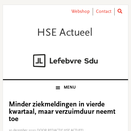
Skip
Skip
Skip
Skip
to
to
to
to
Webshop
Contact
primary
main
primary
footer
navigation
content
sidebar
MENU
Minder ziekmeldingen in vierde
kwartaal, maar verzuimduur neemt
toe
30 december 2020
DOOR REDACTIE HSE ACTUEEL