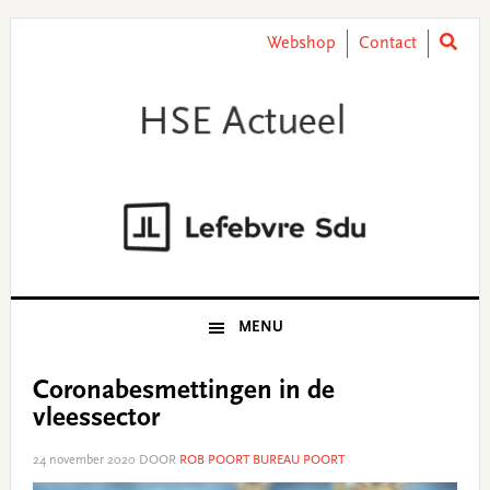
Skip
Skip
Skip
Skip
to
to
to
to
Webshop
Contact
primary
main
primary
footer
navigation
content
sidebar
MENU
Coronabesmettingen in de
vleessector
24 november 2020
DOOR
ROB POORT BUREAU POORT