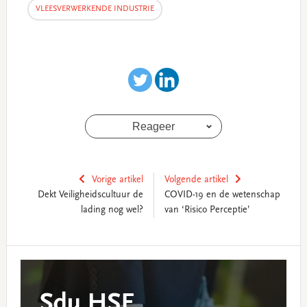
VLEESVERWERKENDE INDUSTRIE
Reageer
Vorige artikel
Volgende artikel
Dekt Veiligheidscultuur de
COVID-19 en de wetenschap
lading nog wel?
van ‘Risico Perceptie’
Reader
Primary
Interactions
Sidebar