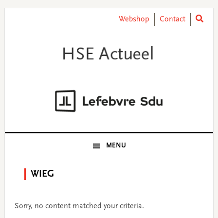
Skip
Skip
Skip
Skip
to
to
to
to
Webshop
Contact
primary
main
primary
footer
navigation
content
sidebar
MENU
WIEG
Sorry, no content matched your criteria.