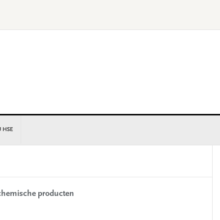
U HSE
P
S
t chemische producten