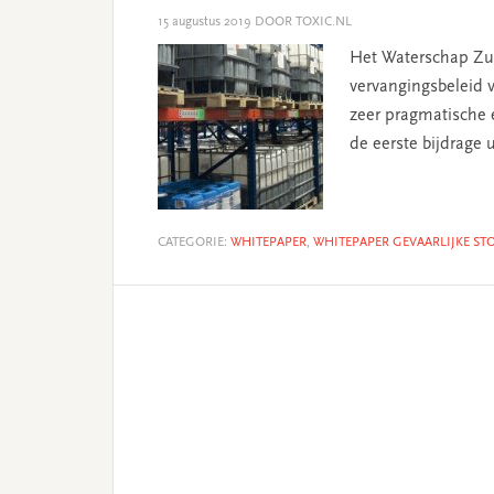
15 augustus 2019
DOOR TOXIC.NL
Het Waterschap Zui
vervangingsbeleid 
zeer pragmatische 
de eerste bijdrage 
CATEGORIE:
WHITEPAPER
,
WHITEPAPER GEVAARLIJKE ST