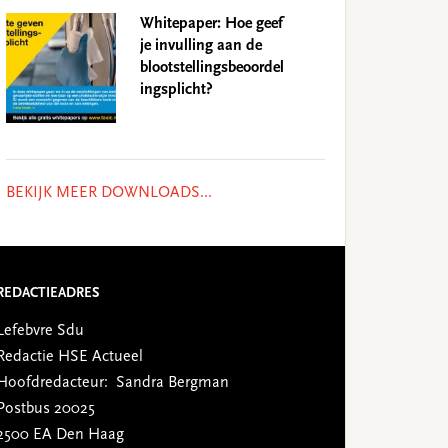
Whitepaper: Hoe geef
je invulling aan de
blootstellingsbeoordel
ingsplicht?
BEKIJK MEER DOWNLOADS...
REDACTIEADRES
Lefebvre Sdu
Redactie HSE Actueel
Hoofdredacteur: Sandra Bergman
Postbus 20025
2500 EA Den Haag