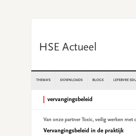
Skip
Skip
Skip
Skip
to
to
to
to
primary
main
primary
footer
navigation
content
sidebar
THEMA’S
DOWNLOADS
BLOGS
LEFEBVRE SD
vervangingsbeleid
Van onze partner Toxic, veilig werken me
Vervangingsbeleid in de praktijk