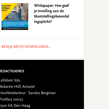
Whitepaper: Hoe geef
je invulling aan de
blootstellingsbeoordel
ingsplicht?
BEKIJK MEER DOWNLOADS...
REDACTIEADRES
Lefebvre Sdu
Redactie HSE Actueel
Hoofdredacteur: Sandra Bergman
Postbus 20025
2500 EA Den Haag