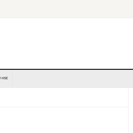
U HSE
P
S