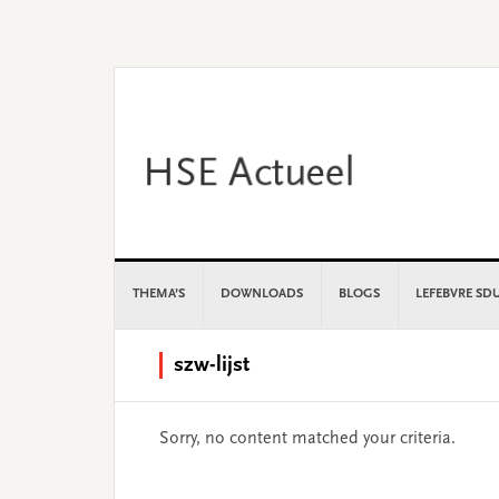
Skip
Skip
Skip
Skip
to
to
to
to
primary
main
primary
footer
navigation
content
sidebar
THEMA’S
DOWNLOADS
BLOGS
LEFEBVRE SD
szw-lijst
Sorry, no content matched your criteria.