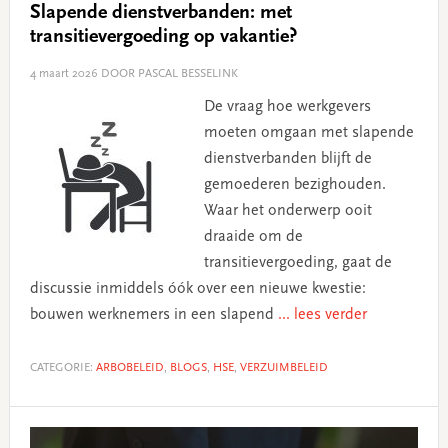
Slapende dienstverbanden: met
transitievergoeding op vakantie?
4 maart 2026
DOOR PASCAL BESSELINK
De vraag hoe werkgevers
moeten omgaan met slapende
dienstverbanden blijft de
gemoederen bezighouden.
Waar het onderwerp ooit
draaide om de
transitievergoeding, gaat de
discussie inmiddels óók over een nieuwe kwestie:
bouwen werknemers in een slapend
... lees verder
CATEGORIE:
ARBOBELEID
,
BLOGS
,
HSE
,
VERZUIMBELEID
Primary