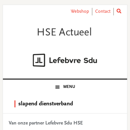
Skip
Skip
Skip
Skip
to
to
to
to
Webshop
Contact
primary
main
primary
footer
navigation
content
sidebar
MENU
slapend dienstverband
Van onze partner Lefebvre Sdu HSE