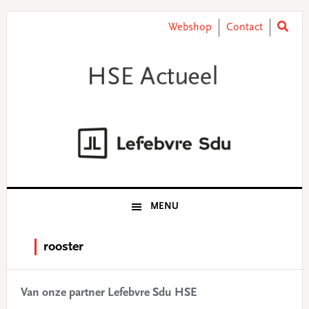
Skip
Skip
Skip
Skip
to
to
to
to
Webshop
Contact
primary
main
primary
footer
navigation
content
sidebar
MENU
rooster
Van onze partner Lefebvre Sdu HSE