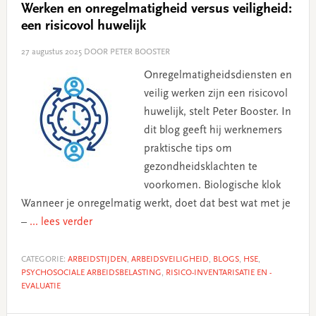
Werken en onregelmatigheid versus veiligheid:
een risicovol huwelijk
27 augustus 2025
DOOR PETER BOOSTER
Onregelmatigheidsdiensten en
veilig werken zijn een risicovol
huwelijk, stelt Peter Booster. In
dit blog geeft hij werknemers
praktische tips om
gezondheidsklachten te
voorkomen. Biologische klok
Wanneer je onregelmatig werkt, doet dat best wat met je
–
... lees verder
CATEGORIE:
ARBEIDSTIJDEN
,
ARBEIDSVEILIGHEID
,
BLOGS
,
HSE
,
PSYCHOSOCIALE ARBEIDSBELASTING
,
RISICO-INVENTARISATIE EN -
EVALUATIE