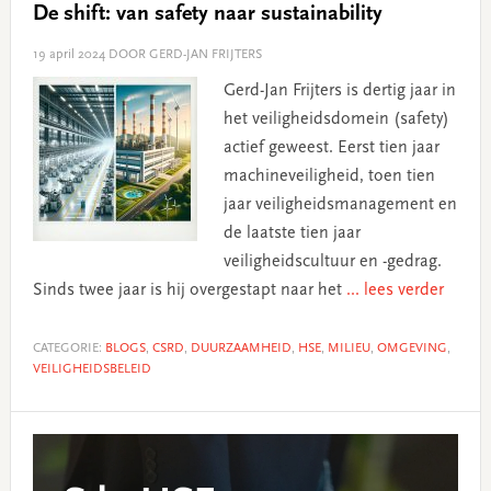
De shift: van safety naar sustainability
19 april 2024
DOOR GERD-JAN FRIJTERS
Gerd-Jan Frijters is dertig jaar in
het veiligheidsdomein (safety)
actief geweest. Eerst tien jaar
machineveiligheid, toen tien
jaar veiligheidsmanagement en
de laatste tien jaar
veiligheidscultuur en -gedrag.
Sinds twee jaar is hij overgestapt naar het
... lees verder
CATEGORIE:
BLOGS
,
CSRD
,
DUURZAAMHEID
,
HSE
,
MILIEU
,
OMGEVING
,
VEILIGHEIDSBELEID
Primary
Sidebar