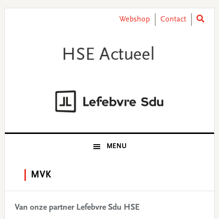
Skip
Skip
Skip
Skip
to
to
to
to
Webshop
Contact
primary
main
primary
footer
navigation
content
sidebar
MENU
MVK
Van onze partner Lefebvre Sdu HSE