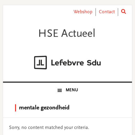
Skip
Skip
Skip
Skip
to
to
to
to
Webshop
Contact
primary
main
primary
footer
navigation
content
sidebar
MENU
mentale gezondheid
Sorry, no content matched your criteria.