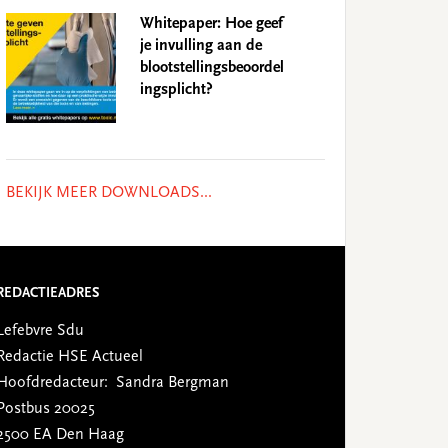
Whitepaper: Hoe geef
je invulling aan de
blootstellingsbeoordel
ingsplicht?
BEKIJK MEER DOWNLOADS...
REDACTIEADRES
Lefebvre Sdu
Redactie HSE Actueel
Hoofdredacteur: Sandra Bergman
Postbus 20025
2500 EA Den Haag