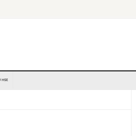
U HSE
P
S