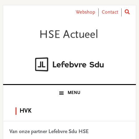
Skip
Skip
Skip
Skip
to
to
to
to
Webshop
Contact
primary
main
primary
footer
navigation
content
sidebar
MENU
HVK
Van onze partner Lefebvre Sdu HSE