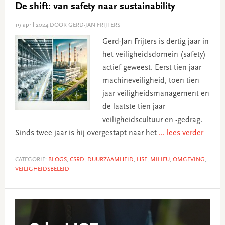
De shift: van safety naar sustainability
19 april 2024
DOOR GERD-JAN FRIJTERS
Gerd-Jan Frijters is dertig jaar in
het veiligheidsdomein (safety)
actief geweest. Eerst tien jaar
machineveiligheid, toen tien
jaar veiligheidsmanagement en
de laatste tien jaar
veiligheidscultuur en -gedrag.
Sinds twee jaar is hij overgestapt naar het
... lees verder
CATEGORIE:
BLOGS
,
CSRD
,
DUURZAAMHEID
,
HSE
,
MILIEU
,
OMGEVING
,
VEILIGHEIDSBELEID
Primary
Sidebar