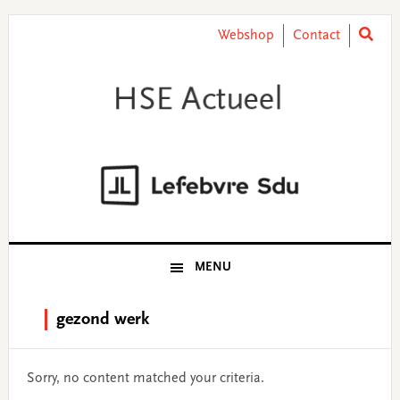
Skip
Skip
Skip
Skip
to
to
to
to
Webshop
Contact
primary
main
primary
footer
navigation
content
sidebar
MENU
gezond werk
Sorry, no content matched your criteria.