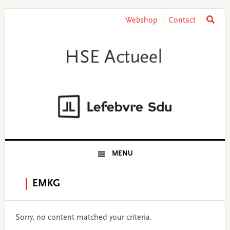
Skip
Skip
Skip
Skip
to
to
to
to
Webshop
Contact
primary
main
primary
footer
navigation
content
sidebar
MENU
EMKG
Sorry, no content matched your criteria.