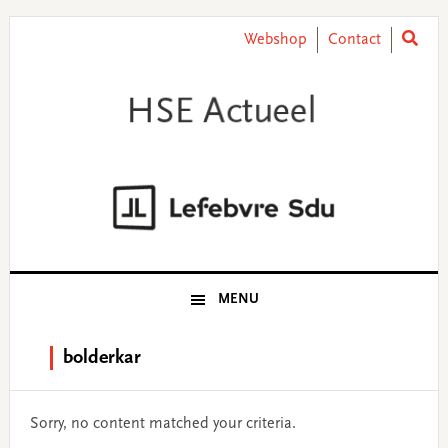
Skip
Skip
Skip
Skip
to
to
to
to
Webshop
Contact
primary
main
primary
footer
navigation
content
sidebar
MENU
bolderkar
Sorry, no content matched your criteria.