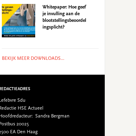
Whitepaper: Hoe geef
je invulling aan de
blootstellingsbeoordel
ingsplicht?
BEKIJK MEER DOWNLOADS...
REDACTIEADRES
Lefebvre Sdu
Redactie HSE Actueel
Hoofdredacteur: Sandra Bergman
Postbus 20025
2500 EA Den Haag