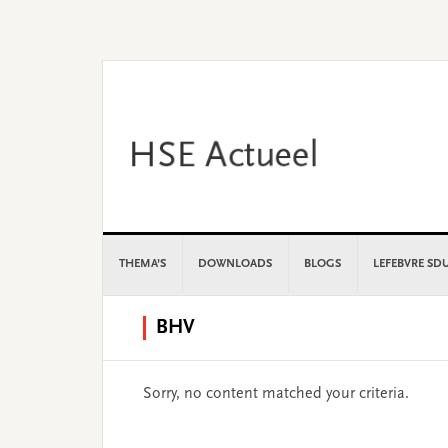
Skip
Skip
Skip
Skip
to
to
to
to
primary
main
primary
footer
navigation
content
sidebar
THEMA’S
DOWNLOADS
BLOGS
LEFEBVRE SD
BHV
Sorry, no content matched your criteria.