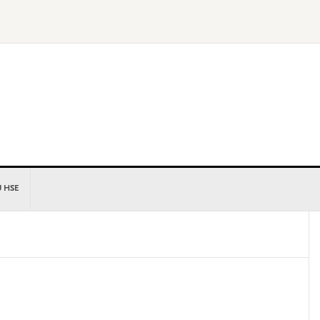
U HSE
P
S