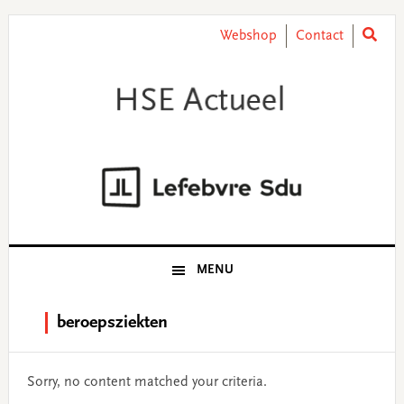
Skip
Skip
Skip
Skip
to
to
to
to
Webshop
Contact
primary
main
primary
footer
navigation
content
sidebar
MENU
beroepsziekten
Sorry, no content matched your criteria.