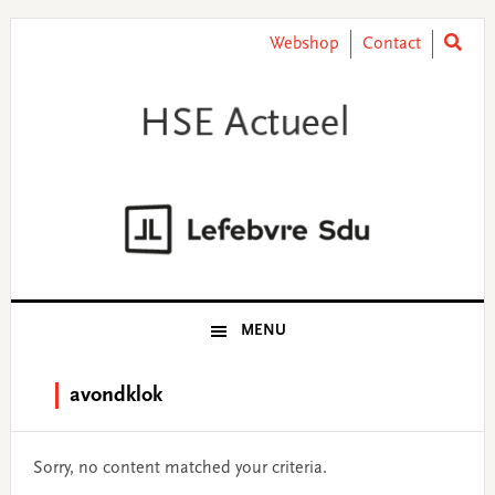
Skip
Skip
Skip
Skip
to
to
to
to
Webshop
Contact
primary
main
primary
footer
navigation
content
sidebar
MENU
avondklok
Sorry, no content matched your criteria.