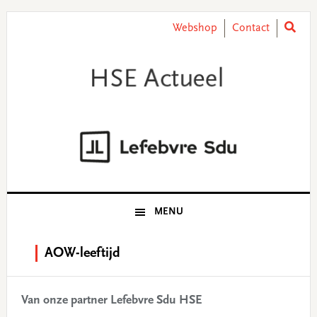
Skip
Skip
Skip
Skip
to
to
to
to
Webshop
Contact
primary
main
primary
footer
navigation
content
sidebar
MENU
AOW-leeftijd
Van onze partner Lefebvre Sdu HSE