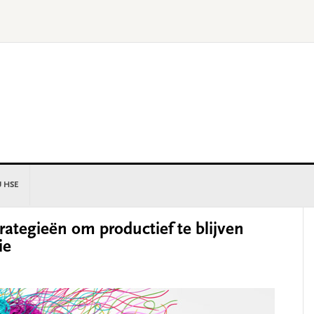
U HSE
P
ategieën om productief te blijven
S
ie