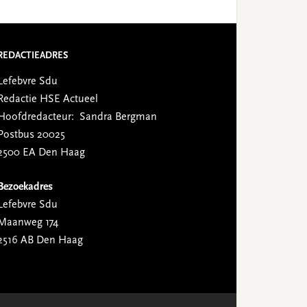
REDACTIEADRES
Lefebvre Sdu
Redactie HSE Actueel
Hoofdredacteur: Sandra Bergman
Postbus 20025
2500 EA Den Haag
Bezoekadres
Lefebvre Sdu
Maanweg 174
2516 AB Den Haag