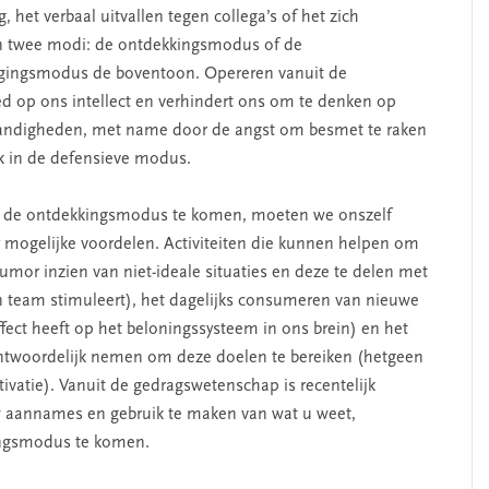
, het verbaal uitvallen tegen collega’s of het zich
in twee modi: de ontdekkingsmodus of de
igingsmodus de boventoon. Opereren vanuit de
d op ons intellect en verhindert ons om te denken op
andigheden, met name door de angst om besmet te raken
k in de defensieve modus.
n de ontdekkingsmodus te komen, moeten we onszelf
ar mogelijke voordelen. Activiteiten die kunnen helpen om
mor inzien van niet-ideale situaties en deze te delen met
en team stimuleert), het dagelijks consumeren van nieuwe
ffect heeft op het beloningssysteem in ons brein) en het
antwoordelijk nemen om deze doelen te bereiken (hetgeen
tivatie). Vanuit de gedragswetenschap is recentelijk
 aannames en gebruik te maken van wat u weet,
kingsmodus te komen.