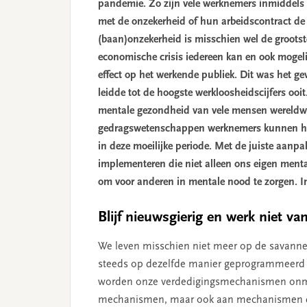
pandemie. Zo zijn vele werknemers inmiddels 
met de onzekerheid of hun arbeidscontract de 
(baan)onzekerheid is misschien wel de groots
economische crisis iedereen kan en ook mogelijk
effect op het werkende publiek. Dit was het gev
leidde tot de hoogste werkloosheidscijfers ooi
mentale gezondheid van vele mensen wereldwij
gedragswetenschappen werknemers kunnen hel
in deze moeilijke periode. Met de juiste aan
implementeren die niet alleen ons eigen mental
om voor anderen in mentale nood te zorgen. In
Blijf nieuwsgierig en werk niet v
We leven misschien niet meer op de savannes
steeds op dezelfde manier geprogrammeerd 
worden onze verdedigingsmechanismen onmidde
mechanismen, maar ook aan mechanismen die