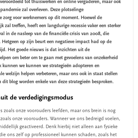
veroordeeld tot thuiswerken en online vergaderen, maar ook
pandemie zal overleven. Deze plotselinge
te zorg voor werknemers op dit moment. Hoewel de
 zal treffen, heeft een langdurige recessie vaker een sterker
al in de nasleep van de financiële crisis van 2008, die
t. Hetgeen op zijn beurt een negatieve impact had op de
d. Het goede nieuws is dat inzichten uit de
pen om beter om te gaan met gevoelens van onzekerheid
pak kunnen we kunnen we strategieën adopteren en
e welzijn helpen verbeteren, maar ons ook in staat stellen
 dit blog worden enkele van deze strategieën besproken.
anuit de verdedigingsmodus
 zoals onze voorouders leefden, maar ons brein is nog
zoals onze voorouders. Wanneer we ons bedreigd voelen,
llijk geactiveerd. Denk hierbij niet alleen aan fysieke
 ons zelf op professioneel kunnen schaden, zoals het