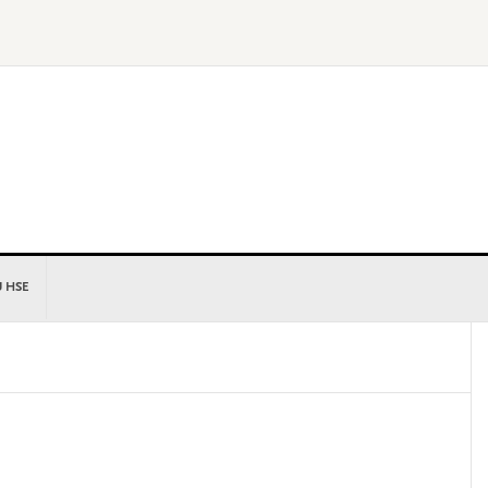
U HSE
P
S