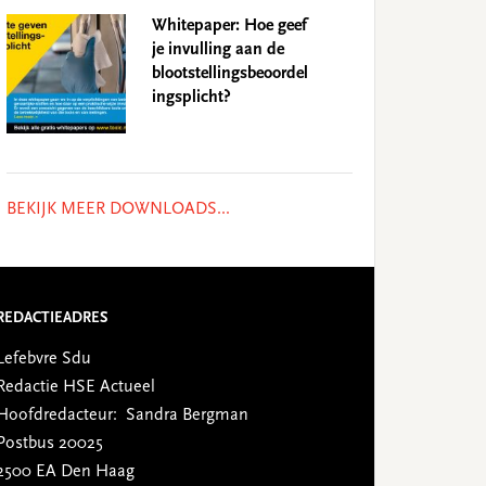
Whitepaper: Hoe geef
je invulling aan de
blootstellingsbeoordel
ingsplicht?
BEKIJK MEER DOWNLOADS...
REDACTIEADRES
Lefebvre Sdu
Redactie HSE Actueel
Hoofdredacteur: Sandra Bergman
Postbus 20025
2500 EA Den Haag